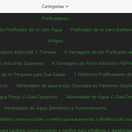
Categorias
Purificadores
 do Purificador de Ar com Água
Purificador de Ar para Banheir
Artigos
douro Industrial 1 Torneira
5 Vantagens de um Purificador d
 Industrial Suspenso
6 Vantagens do Filtro Absoluto HEPA
r de Ar Pequeno para Sua Saúde
7 Melhores Purificadores 
ível
Abrandador de água preço: Descubra as Melhores Opçõ
gua Preço: O Guia Completo
Abrandador de Água: O Guia C
Abrandador de Água: Benefícios e Funcionamento
ldeira: como escolher o melhor para aumentar a eficiência do se
ara caldeira: como escolher o melhor para eficiência e durabilid