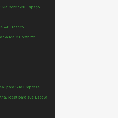
: Melhore Seu Espaço
de Ar Elétrico
ua Saúde e Conforto
eal para Sua Empresa
ial Ideal para sua Escola