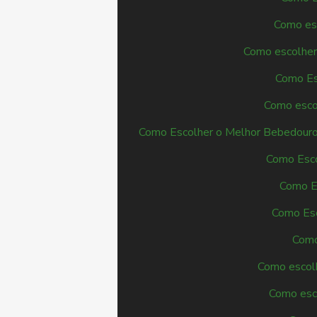
Como esc
Como escolher 
Como Esc
Como escol
Como Escolher o Melhor Bebedouro 
Como Escol
Como E
Como Esc
Como
Como escolhe
Como esco