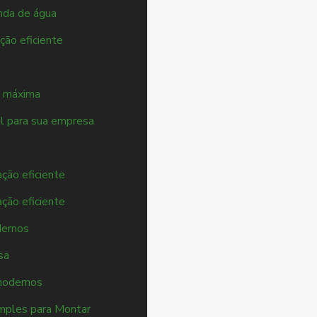
nda de água
ção eficiente
a máxima
al para sua empresa
ação eficiente
ação eficiente
dernos
sa
 modernos
mples para Montar