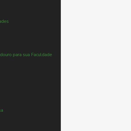
dades
e
douro para sua Faculdade
sa