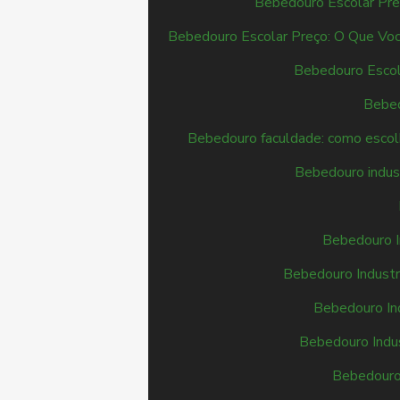
Bebedouro Escolar Pre
Bebedouro Escolar Preço: O Que Voc
Bebedouro Escola
Bebed
Bebedouro faculdade: como escolhe
Bebedouro indust
Bebedouro In
Bebedouro Industri
Bebedouro Ind
Bebedouro Indus
Bebedouro 