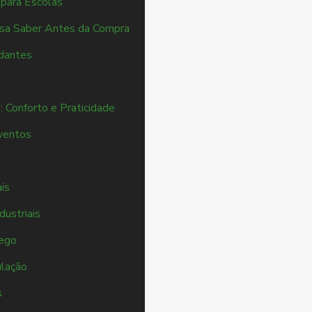
para Escolas
isa Saber Antes da Compra
udantes
 Conforto e Praticidade
eventos
is
dustriais
fego
ulação
s