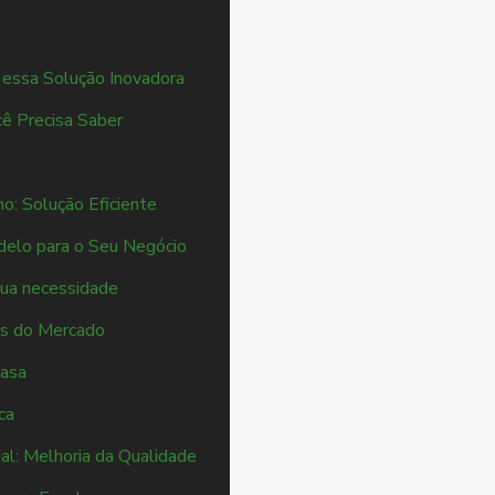
m essa Solução Inovadora
cê Precisa Saber
o: Solução Eficiente
delo para o Seu Negócio
sua necessidade
es do Mercado
casa
ca
al: Melhoria da Qualidade