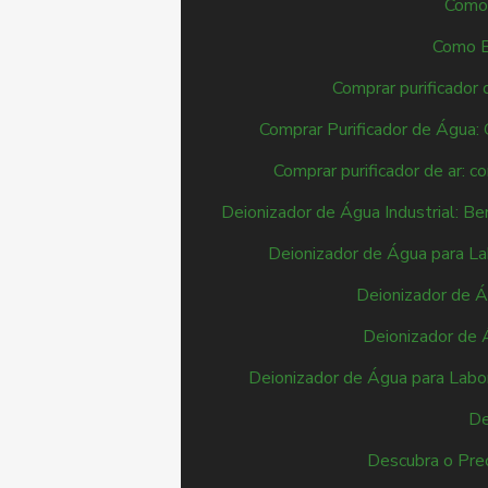
Como 
Como Es
Comprar purificador 
Comprar Purificador de Água:
Comprar purificador de ar: 
Deionizador de Água Industrial: Be
Deionizador de Água para Lab
Deionizador de Á
Deionizador de 
Deionizador de Água para Labor
De
Descubra o Preç