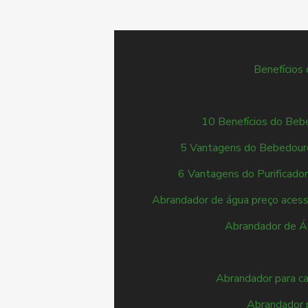
Benefícios
10 Benefícios do Bebe
5 Vantagens do Bebedouro
6 Vantagens do Purificado
Abrandador de água preço acess
Abrandador de Á
Abrandador para ca
Abrandador p