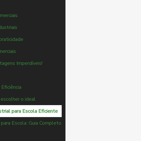
merciais
ustriais
praticidade
merciais
tagens Imperdíveis!
Eficiência
escolher o ideal
rial para Escola Eficiente
 para Escola: Guia Completo