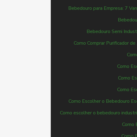
Bebedouro para Empresa: 7 Van
Bebedour
Bebedouro Semi Industr
Como Comprar Purificador de 
Como
Como Esc
Como Esc
Como Esc
Como Escolher o Bebedouro Esc
Como escolher o bebedouro industri
Como E
Como E