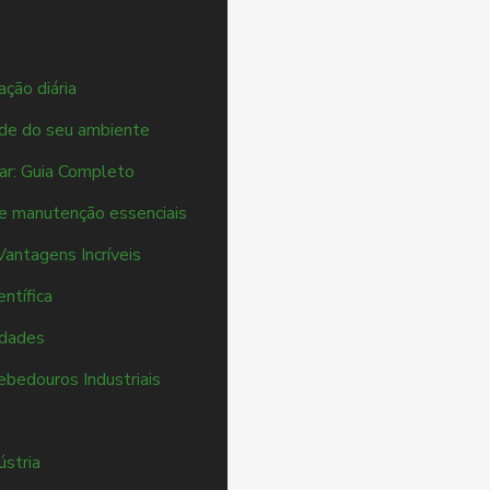
ação diária
dade do seu ambiente
 ar: Guia Completo
a e manutenção essenciais
Vantagens Incríveis
ntífica
idades
ebedouros Industriais
ústria