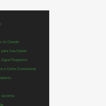
o
e Ar Grande
 para Sua Saúde
de Água Pequenos
es e Como Economizar
ompleto
u sistema
ade