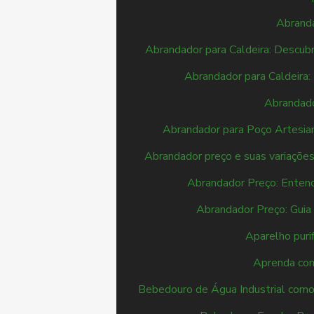
Abranda
Abrandador para Caldeira: Descubr
Abrandador para Caldeira
Abrandado
Abrandador para Poço Artesia
Abrandador preço e suas variaçõe
Abrandador Preço: Enten
Abrandador Preço: Gui
Aparelho puri
Aprenda com
Bebedouro de Água Industrial como