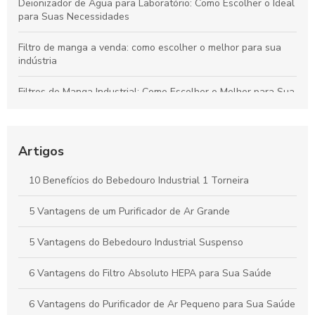
Deionizador de Água para Laboratório: Como Escolher o Ideal
para Suas Necessidades
Filtro de manga a venda: como escolher o melhor para sua
indústria
Filtros de Manga Industrial: Como Escolher o Melhor para Sua
Indústria
Como escolher o purificador de água elétrico pequeno ideal
para sua casa
Artigos
Filtro de Manga Preço e suas Variações no Mercado
10 Benefícios do Bebedouro Industrial 1 Torneira
Como Escolher o Bebedouro de Coluna Pressão Ideal para
5 Vantagens de um Purificador de Ar Grande
Sua Empresa
5 Vantagens do Bebedouro Industrial Suspenso
6 Vantagens do Filtro Absoluto HEPA para Sua Saúde
6 Vantagens do Purificador de Ar Pequeno para Sua Saúde