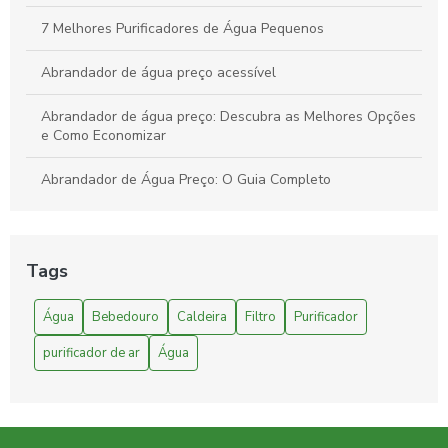
7 Melhores Purificadores de Água Pequenos
Abrandador de água preço acessível
Abrandador de água preço: Descubra as Melhores Opções
e Como Economizar
Abrandador de Água Preço: O Guia Completo
Abrandador de Água: O Guia Completo
Abrandador de Água: Benefícios e Funcionamento
Tags
Abrandador para caldeira: como escolher o melhor para
Água
Bebedouro
Caldeira
Filtro
Purificador
aumentar a eficiência do seu sistema
purificador de ar
Água
Abrandador para caldeira: como escolher o melhor para
eficiência e durabilidade
Abrandador para Caldeira: Como Escolher o Melhor para