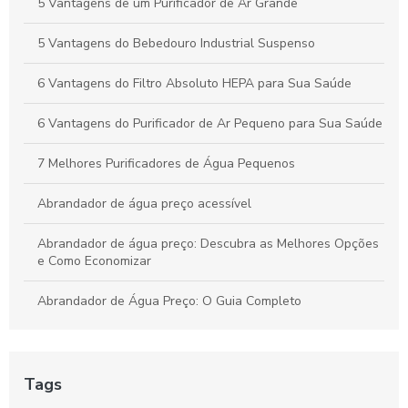
Como Escolher o Bebedouro de Coluna Pressão Ideal para
5 Vantagens de um Purificador de Ar Grande
Sua Empresa
5 Vantagens do Bebedouro Industrial Suspenso
6 Vantagens do Filtro Absoluto HEPA para Sua Saúde
6 Vantagens do Purificador de Ar Pequeno para Sua Saúde
7 Melhores Purificadores de Água Pequenos
Abrandador de água preço acessível
Abrandador de água preço: Descubra as Melhores Opções
e Como Economizar
Abrandador de Água Preço: O Guia Completo
Abrandador de Água: O Guia Completo
Abrandador de Água: Benefícios e Funcionamento
Tags