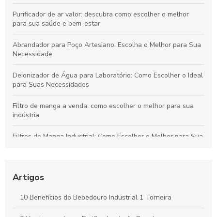
Purificador de ar valor: descubra como escolher o melhor
para sua saúde e bem-estar
Abrandador para Poço Artesiano: Escolha o Melhor para Sua
Necessidade
Deionizador de Água para Laboratório: Como Escolher o Ideal
para Suas Necessidades
Filtro de manga a venda: como escolher o melhor para sua
indústria
Filtros de Manga Industrial: Como Escolher o Melhor para Sua
Indústria
Como escolher o purificador de água elétrico pequeno ideal
para sua casa
Artigos
Filtro de Manga Preço e suas Variações no Mercado
10 Benefícios do Bebedouro Industrial 1 Torneira