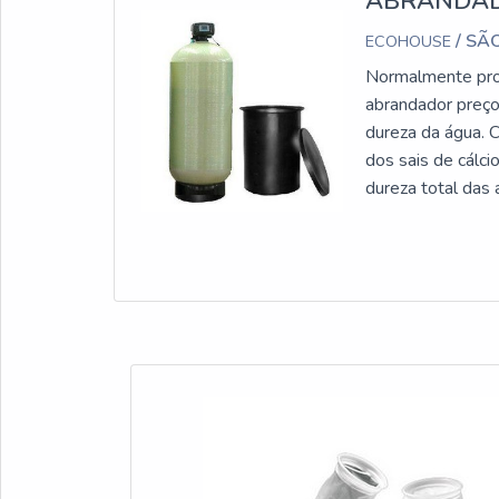
ABRANDAD
/ SÃ
ECOHOUSE
Normalmente proj
abrandador preço
dureza da água. 
dos sais de cálci
dureza total 
PRODUTONo abran