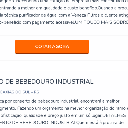
 negócio. Recebendo uma cotação na empresa mais conceituada 
ntrando a melhor em qualidade e custo benefício.Quando a proc
ia técnica purificador de água, com a Veneza Filtros o cliente ating
sto-benefício com pagamento acessível.UM POUCO MAIS SOBR
TÉCNICA PURIFICADOR DE ÁGUAA Veneza Filtros centraliza
em oferecer aos clientes uma estrutura com escritório de alta
são realizadas as atividades e biblioteca técnica de apoio, tudo
COTAR AGORA
cer assistência técnica purificador de água com proteção.Há muit
entes de demonstrar competência e excelência em sua área de
eza Filtros se mostra referência por ter: Soluções para quem bus
dade para a sua água; Comprometimento com os resultados dos
dimento de forma personalizada para cada cliente.Ainda tratando
O DE BEBEDOURO INDUSTRIAL
 técnica purificador de água, sempre deve-se buscar uma empres
 CAXIAS DO SUL - RS
utos e serviços com ótima qualidade e excelente custo-benefício
as simples, mas que mostram o comprometimento da empresa com
a por conserto de bebedouro industrial, encontrará a melhor
É por estes motivos que a Veneza Filtros é uma empresa altamen
gmento. Fazendo um orçamento na melhor organização do ramo 
ando se explana o segmento de filtros e purificadores de água. O
ofisticação, qualidade e preço justo em um só lugar.DETALHES
antir a tecnologia e desenvolvimento no que gera resultado e
RTO DE BEBEDOURO INDUSTRIALQuem está à procura de