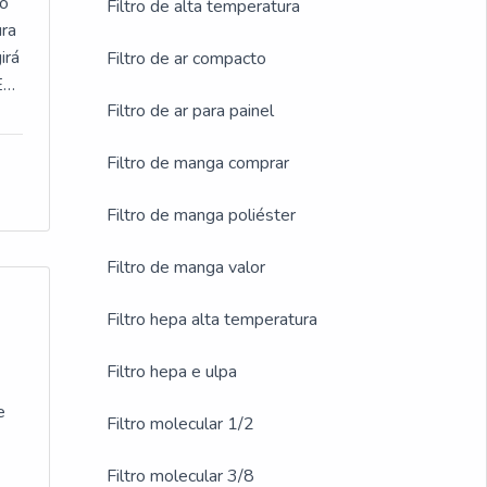
do
Filtro de alta temperatura
ura
irá
Filtro de ar compacto
E
Filtro de ar para painel
Filtro de manga comprar
as
Filtro de manga poliéster
ca
Filtro de manga valor
-se
Filtro hepa alta temperatura
a
,
Filtro hepa e ulpa
te
e
Filtro molecular 1/2
Filtro molecular 3/8