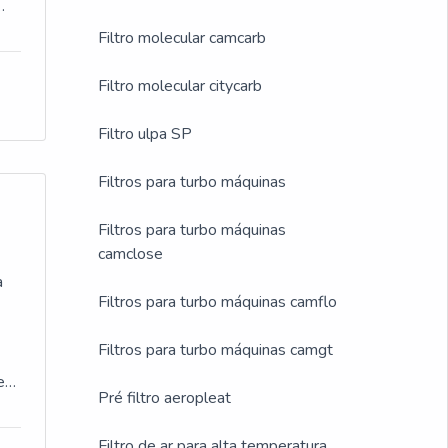
uem
Filtro molecular camcarb
ece
 ao
CGA
ais
Filtro molecular citycarb
am
 a
Filtro ulpa SP
Filtros para turbo máquinas
Filtros para turbo máquinas
s
camclose
a
Filtros para turbo máquinas camflo
 de
Filtros para turbo máquinas camgt
e
Pré filtro aeropleat
a
à
Filtro de ar para alta temperatura