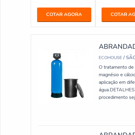
COTAR AGORA
COTAR A
ABRANDAD
/ SÃ
ECOHOUSE
O tratamento de 
magnésio e cálci
aplicação em dif
água.DETALHES
procedimento sej
justo é fundamen