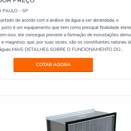
OR PREÇO
O PAULO - SP
etado de acordo com a análise da água a ser abrandada, o
 justo é um equipamento que tem como principal finalidade elimi
Com isso, ele consegue prevenir a formação de incrustações deri
o e magnésio, que, por suas vezes, são os constituintes naturais d
das águas.MAIS DETALHES SOBRE O FUNCIONAMENTO DO
dador de água, é comum que a resina...
COTAR AGORA