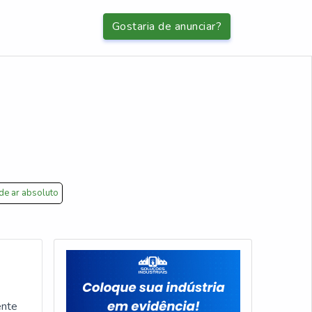
Gostaria de anunciar?
 de ar absoluto
ente