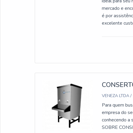
ideal para seu
mercado e enco
é por assistênc
excelente cu
ASSISTÊNCIA 
sua estratégia 
qualidade onde 
isso para ofere
maneiras efici
atuação. A Ven
a melhor quali
clientes; Aten
CONSERT
de assistência
VENEZA LTDA /
que tenha prod
característic
Para quem busc
seus clientes.
empresa do se
qualificada qu
conhecendo a s
objetivo é gar
SOBRE CONSE