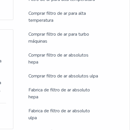
os
de
Comprar filtro de ar para alta
is
temperatura
nar
Comprar filtro de ar para turbo
máquinas
es
Comprar filtro de ar absolutos
 a
a
hepa
e
Comprar filtro de ar absolutos ulpa
a
Fabrica de filtro de ar absoluto
r
hepa
ce
pre
Fabrica de filtro de ar absoluto
de
ulpa
s