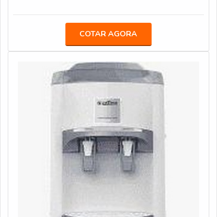
benefício.Quando o quesito é bebedouro agua gelada,
com os profissionais da Veneza Filtros o cliente
encontrará excelente custo-benefício com assessoria
COTAR AGORA
técnica especializada.UM POUCO MAIS SOBRE
BEBEDOURO AGUA GELADAA Veneza Filtros
objetiva seus recursos em criar aos parceiros uma
estrutura com escritório de alta qualidade onde são
realizadas as atividades e biblioteca técnica de apoio,
tudo para garantir bebedouro agua gelada com
assertividade.Há muitas maneiras eficientes de
demonstrar competência e excelência em sua área de
atuação. A Veneza Filtros se mostra referência por ter:
Soluções para quem busca a melhor qualidade para a sua
água; Comprometimento com os resultados dos clientes;
Atendimento de forma personalizada para cada
cliente.Discorrendo ainda sobre bebedouro agua gelada,
sempre deve-se buscar uma empresa que tenha
produtos e serviços com ótima qualidade e
assertividade, pequenos detalhes, mas de grande valia