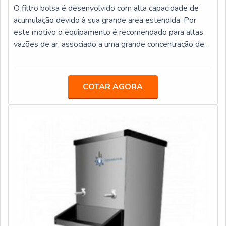
substância e, também por isso, faz questão de oferecer
O filtro bolsa é desenvolvido com alta capacidade de
filtros e outras aparelhagens para solucionar este
acumulação devido à sua grande área estendida. Por
problema.Além disso, a companhia também faz valer sua
este motivo o equipamento é recomendado para altas
larga expertise no segmento de tratamento d’água,
vazões de ar, associado a uma grande concentração de
tendo sede instalada na capital paulista, mas
particulados.DETALHES FUNDAMENTAIS SOBRE O
promovendo atendimentos em todo o Brasil. Para saber
PRODUTOExistem diversas aplicações para um filtro
mais sobre seus atendimentos, produtos e serviços,
tipo bolsa, fato este que evita saturações superficiais e
COTAR AGORA
entre em contato. Além de expert, a ECOHOUSE está
aumentam sua vida útil. Dentre suas múltiplas
absoluta e inteiramente a seu dispor!
aplicações, o filtro pode ser usado em sistemas de
pressurização, na tomada de ar externo ou em