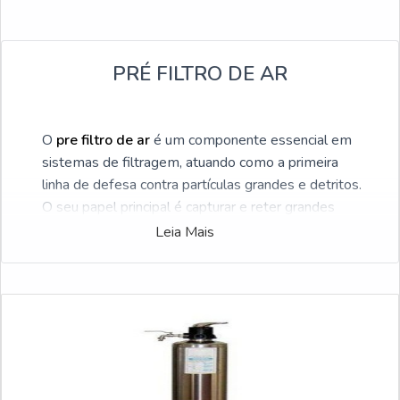
PRÉ FILTRO DE AR
O
pre filtro de ar
é um componente essencial em
sistemas de filtragem, atuando como a primeira
linha de defesa contra partículas grandes e detritos.
O seu papel principal é capturar e reter grandes
contaminantes, como poeira, folhas, insetos e pelos.
Leia Mais
Quer saber mais informações sobre a sua
funcionalidade, tipos e como eles funcionam? Leia
os tópicos abaixo!
Para que serve o pre filtro de ar?
Tipos de pre filtro de ar