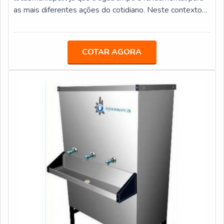
as mais diferentes ações do cotidiano. Neste contexto
inicial, vale salientar que alguns componentes químicos
podem estar presentes na água distribuída para as casas
de pequenos ou grandes centros urbanos. Eis alguns
COTAR AGORA
exemplos: Turbidez; Cor; Calcário; Manganês; Ferro.O
PRODUTO GARANTE ALTA EFICIÊNCIAO excesso das
duas últimas substâncias da lista na água deixa pias e
privadas amareladas. Além disso, tanto ferro quanto
manganês provocam mau cheiro no banheiro assim que
suas partículas não se fazem removidas a tempo. Não
bastasse, as águas contaminadas com essas substâncias
também são capazes de, sobretudo no sistema
residencial, manchar tecidos, roupas e utensílios
sanitários em geral.Já em termos de sabor, cabe
salientar que, independentemente de metal presente
em seu abastecimento, a água contaminada tem todas
as características possíveis para deixar um sabor
metálico na substância que, em tese, deveria ser potável