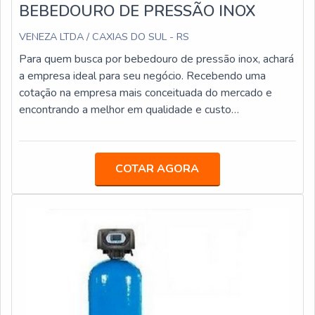
BEBEDOURO DE PRESSÃO INOX
VENEZA LTDA / CAXIAS DO SUL - RS
Para quem busca por bebedouro de pressão inox, achará
a empresa ideal para seu negócio. Recebendo uma
cotação na empresa mais conceituada do mercado e
encontrando a melhor em qualidade e custo
benefício.Quando a procura é por bebedouro de pressão
inox, com a Veneza Filtros o cliente atingirá excelente
custo-benefício com pagamento acessível.DETALHES
COTAR AGORA
SOBRE BEBEDOURO DE PRESSÃO INOXA Veneza
Filtros foca sua energia em oferecer aos clientes uma
estrutura com escritório de alta qualidade onde são
realizadas as atividades e equipamentos de última
geração, tudo para garantir bebedouro de pressão inox
com assertividade.Há muitas maneiras eficientes de
demonstrar competência e excelência em sua área de
atuação. A Veneza Filtros se mostra referência por ter:
Soluções para quem busca a melhor qualidade para a sua