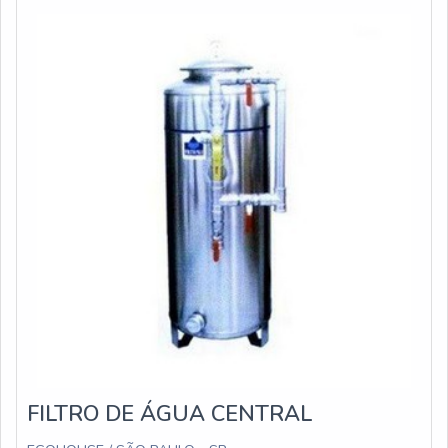
especializada em bebedouro stilo hermético e
mangueiras atóxicas, disponibilizando tudo que há de
mais atual para garantir a qualidade final para cada
cliente.Não obstante, quando falamos em filtro de água
para indústria, deve-se ter a exatidão em orçar com
empresas que prezam por produtos e serviços que
tenham ótima qualidade e excelente custo-benefício,
detalhes que passam despercebidos e podem gerar
prejuízo futuros para os clientes.É importante lembrar
que o produto deve sempre ser adquirido com empresas
especializadas no segmento. Esse tipo de cuidado ajuda
a garantir a qualidade e durabilidade dos materiais, além
de evitar prejuízos com substituições frequentes de
produtos que não cumprem com suas funções
adequadamente. Assim, é possível poupar gastos
desnecessários.Existem diversos motivos para a Veneza
Filtros ter se tornado destaque quando pensamos em
FILTRO DE ÁGUA CENTRAL
uma empresa que entrega confiança e serviços de