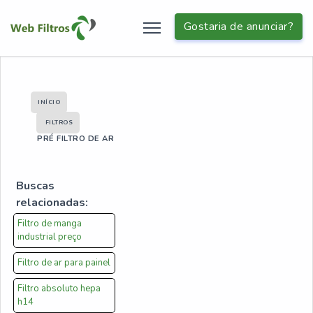
Gostaria de anunciar?
INÍCIO
FILTROS
PRÉ FILTRO DE AR
Buscas
relacionadas:
Filtro de manga
industrial preço
Filtro de ar para painel
Filtro absoluto hepa
h14