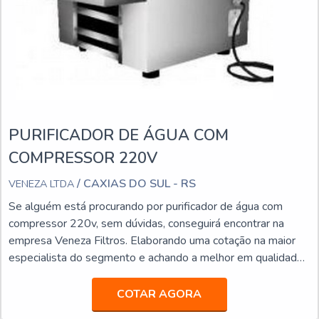
De modo geral, a eficácia de um sistema de
filtragem de ar depende do desempenho do pré-
filtro, destacando sua importância fundamental em
garantir que o ar que passa por ambientes
residenciais, comerciais ou industriais seja o mais
limpo e saudável possível.
PURIFICADOR DE ÁGUA COM
Portanto, se você busca por
pre filtro de ar
, venha
conhecer as opções que estão disponíveis no canal
COMPRESSOR 220V
Web Filtros, parceiro do Soluções Industriais. Clique
/ CAXIAS DO SUL - RS
VENEZA LTDA
em “cotar agora” e receba um orçamento hoje
mesmo!
Se alguém está procurando por purificador de água com
compressor 220v, sem dúvidas, conseguirá encontrar na
empresa Veneza Filtros. Elaborando uma cotação na maior
especialista do segmento e achando a melhor em qualidade
e custo benefício.Quando a procura é por purificador de água
com compressor 220v, com a Veneza Filtros o cliente
COTAR AGORA
conseguirá precisão com soluções para quem busca a melhor