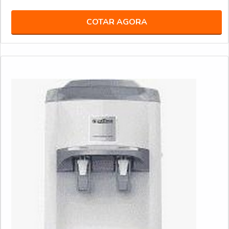
Filtros de Fibra Sintética: compostos por fibras
sintéticas dispostas em uma matriz, esses pré-
COTAR AGORA
filtros são projetados para capturar uma ampla
gama de partículas, incluindo poeira e pólen;
Filtros Plissados: feitos de materiais como
papel ou tecidos sintéticos, estes filtros têm uma
área de superfície maior devido ao seu design
plissado, o que melhora a capacidade de captura
de partículas;
Filtros de Carvão Ativado: os filtros de carvão
ativado também podem atuar como pré-filtros ao
capturar partículas maiores, ajudando a proteger os
componentes de filtragem mais sensíveis
localizados posteriormente no sistema.