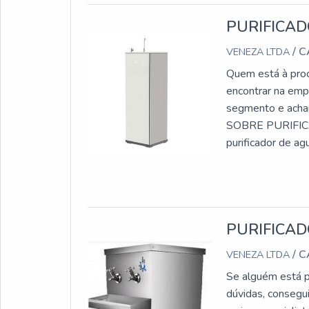
PURIFICAD
/ 
VENEZA LTDA
Quem está à procu
encontrar na emp
segmento e acha
SOBRE PURIFIC
purificador de ag
Filtros. A empres
PURIFICA
/ 
VENEZA LTDA
Se alguém está p
dúvidas, consegu