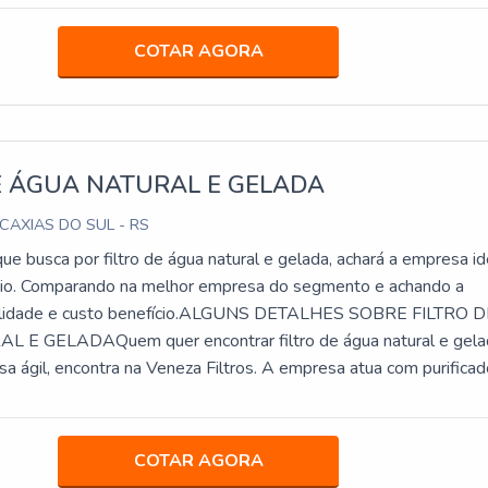
rna o filtro absoluto plano extremamente re
COTAR AGORA
E ÁGUA NATURAL E GELADA
 CAXIAS DO SUL - RS
que busca por filtro de água natural e gelada, achará a empresa id
cio. Comparando na melhor empresa do segmento e achando a
alidade e custo benefício.ALGUNS DETALHES SOBRE FILTRO 
E GELADAQuem quer encontrar filtro de água natural e gela
 ágil, encontra na Veneza Filtros. A empresa atua com purificad
600 Speciale e refil filtro carbon block, garantindo a satisfação
 final, com foco total na qualidade.Sem perder o foco em filtro 
gelada, mais do que visar apenas lucratividade, deve oferecer
COTAR AGORA
viços que tenham ótima qualidade e precisão, pontos importante