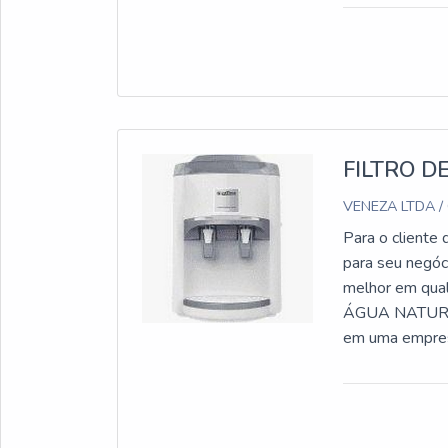
constituição to
FILTRO D
VENEZA LTDA /
Para o cliente 
para seu negó
melhor em qu
ÁGUA NATURAL 
em uma empresa
de água IBBL FR
venda à entrega
água natural e 
produtos e ser