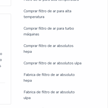
e
Comprar filtro de ar para alta
temperatura
s
Comprar filtro de ar para turbo
máquinas
 de
Comprar filtro de ar absolutos
m
hepa
ão
do
Comprar filtro de ar absolutos ulpa
s
gua
Fabrica de filtro de ar absoluto
hepa
m
rio
e
Fabrica de filtro de ar absoluto
ulpa
m
r