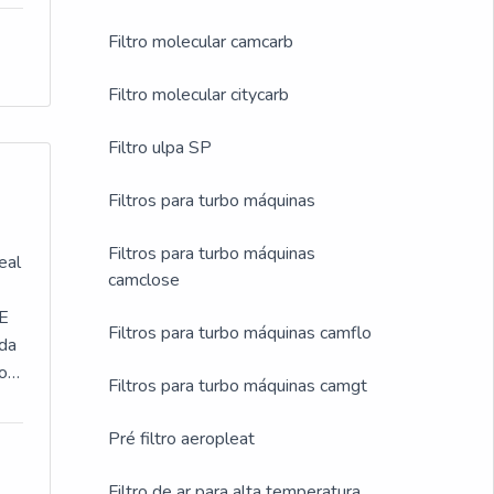
Filtro molecular camcarb
Filtro molecular citycarb
Filtro ulpa SP
Filtros para turbo máquinas
Filtros para turbo máquinas
eal
camclose
DE
Filtros para turbo máquinas camflo
da
or
Filtros para turbo máquinas camgt
 da
de
Pré filtro aeropleat
s
Filtro de ar para alta temperatura