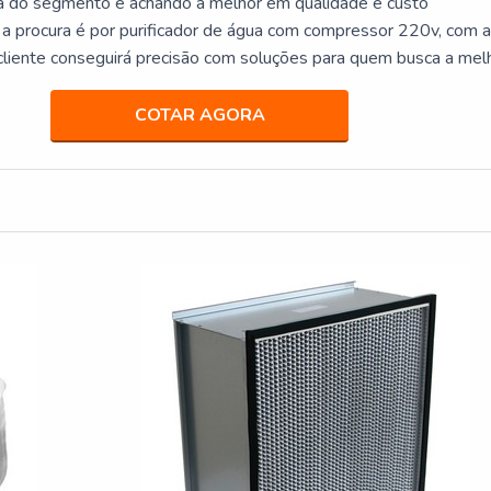
ta do segmento e achando a melhor em qualidade e custo
 a procura é por purificador de água com compressor 220v, com 
 cliente conseguirá precisão com soluções para quem busca a mel
a sua água.MAIS DETALHES SOBRE PU...
COTAR AGORA