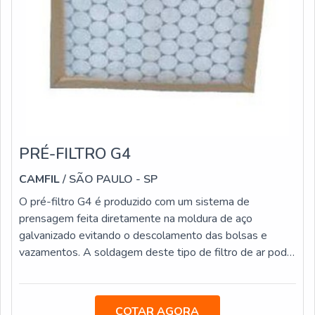
PRÉ-FILTRO G4
CAMFIL
/ SÃO PAULO - SP
O pré-filtro G4 é produzido com um sistema de
prensagem feita diretamente na moldura de aço
galvanizado evitando o descolamento das bolsas e
vazamentos. A soldagem deste tipo de filtro de ar pode
ser feita através do sistema de termosoldagem ou de
costura, que acontece nas extremidades da bolsa.
Disponível em diversas classes de filtragem (G4 e M5),
COTAR AGORA