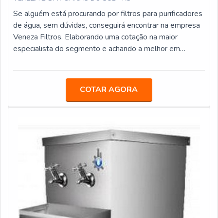
Se alguém está procurando por filtros para purificadores
de água, sem dúvidas, conseguirá encontrar na empresa
Veneza Filtros. Elaborando uma cotação na maior
especialista do segmento e achando a melhor em
qualidade e custo benefício.Quando o quesito é filtros
para purificadores de água, com os colaboradores da
Veneza Filtros o cliente obterá excelente custo-
COTAR AGORA
benefício com assessoria técnica especializada.MAIS
INFORMAÇÕES SOBRE FILTROS PARA
PURIFICADORES DE ÁGUAA Veneza Filtros centraliza
seus esforços em proporcionar uma estrutura com
escritório de alta qualidade onde são realizadas as
atividades e biblioteca técnica de apoio, tudo para se
certificar que se tenha filtros para purificadores de água
com proteção.Há muitas maneiras eficientes de
demonstrar competência e excelência em sua área de
atuação. A Veneza Filtros se mostra referência por ter:
Soluções para quem busca a melhor qualidade para a sua