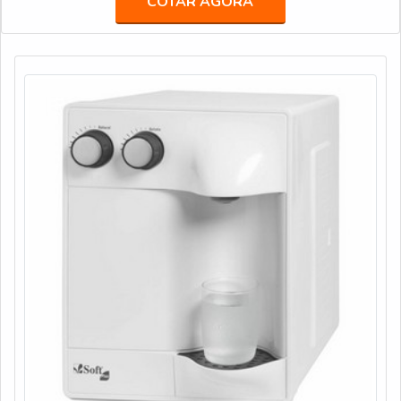
COTAR AGORA
purificador de agua eletrico industrial em uma empresa
inovadora, acha a Veneza Filtros. A empresa trabalha com
bebedouro de pr...