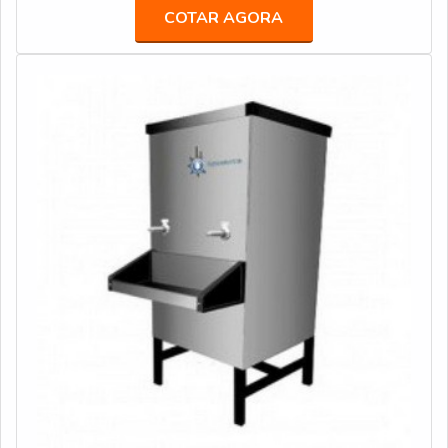
possuem tecnologia de ponta em seu desenvolvimento.
COTAR AGORA
São amplamente utilizados em cabines de pintura,
cozinhas industriais e diversas outras aplicações dentro
da indústria em geral.INFORMA