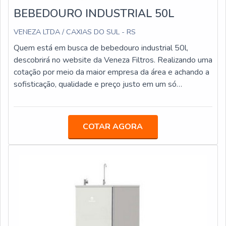
BEBEDOURO INDUSTRIAL 50L
VENEZA LTDA / CAXIAS DO SUL - RS
Quem está em busca de bebedouro industrial 50l,
descobrirá no website da Veneza Filtros. Realizando uma
cotação por meio da maior empresa da área e achando a
sofisticação, qualidade e preço justo em um só
lugar.MAIS INFORMAÇÕES RELEVANTES SOBRE
BEBEDOURO INDUSTRIAL 50LQuem pesquisa na
internet por bebedouro industrial 50l em uma empresa
COTAR AGORA
inovadora, chega até a Veneza Filtros. A empresa
trabalha com bebedouro stilo hermético e refil filtro
carbon block, oferecendo o que há de melhor em
tecnologia ao cliente.Não obstante, quando falamos em
bebedouro industrial 50l, é importante buscar uma
empresa que tenha produtos e serviços com ótima
qualidade e assertividade, detalhes primordiais que são
deixados de lado por muitas empresas que não focam na