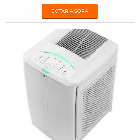
com seus serviços e em uma empresa ágil, conquistas
precisão com assessoria técnica
COTAR AGORA
adquiridas porque investiu em uma estrutura que hoje
especializada.DETALHES SOBRE BEBEDOURO DE
conta com escritório de alta qualidade onde são
COLUNA PRESSÃOA Veneza Filtros objetiva seus
realizadas as atividades e estrutura suficiente para
recursos em criar aos parceiros uma estrutura com
atender todas as demandas. Tudo isso, unido a um time
escritório de alta qualidade onde são realizadas as
de equipe multidisciplinar de consultores associados e
atividades e biblioteca técnica de apoio, tudo para
profissionais preocupados em sanar as necessidades de
garantir bebedouro de coluna pressão com
seus clientes, garante uma entrega de excelência de
assertividade.Há muitas maneiras eficientes de
ponta a ponta.
demonstrar competência e excelência em sua área de
atuação. A Veneza Filtros se mostra referência por ter:
Soluções para quem busca a melhor qualidade para a sua
água; Comprometimento com os resultados dos clientes;
Atendimento de forma personalizada para cada
cliente.Ainda tratando-se de bebedouro de coluna
pressão, sempre deve-se buscar uma empresa que
tenha produtos e serviços com ótima qualidade e
excelente custo-benefício, características simples, mas
que mostram o comprometimento da empresa com seus