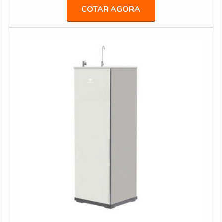
pesquisar bebedouro industrial 25 litros em uma
COTAR AGORA
atóxicas com ótima qualidade e assertividade.Para tal
empresa responsável, descobre o site da Veneza Filtros.
sucesso, a empresa investiu em profissionais
Uma empresa com alto know-how em bebedouro stilo
competentes e em equipamentos inovadores.A Veneza
hermético e bebedouro master CGA, focando em
Filtros é uma empresa que tem se destacado da
tecnologia e desenvolvimento no que gera resultado ao
concorrência pela seriedade e qualidade que comprova
cliente.Ainda focando em bebedouro industrial 25 litros,
sua essência de trazer o melhor para os parceiros.
sempre deve-se buscar uma empresa que tenha
produtos e serviços com ótima qualidade e
assertividade, detalhes que passam despercebidos e
podem gerar prejuízo futuros para os clientes.É
importante lembrar que o produto deve sempre ser
adquirido com empresas especializadas no segmento.
Esse tipo de cuidado ajuda a garantir a qualidade e
durabilidade dos materiais, além de evitar prejuízos com
substituições frequentes de produtos que não cumprem
com suas funções adequadamente. Assim, é possível
poupar gastos desnecessários.Existem diversos
motivos para a Veneza Filtros ter se tornado destaque
quando pensamos em uma empresa que entrega