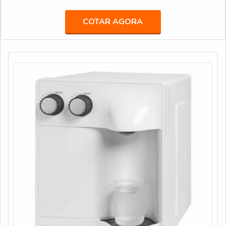
e custo benefício.Quando a procura é por purificador de água
com compressor 220v, com a Veneza Filtros o cliente
COTAR AGORA
conseguirá precisão com soluções para quem busca a melhor
qualidade para a sua água.MAIS DETALHES SOBRE PU...