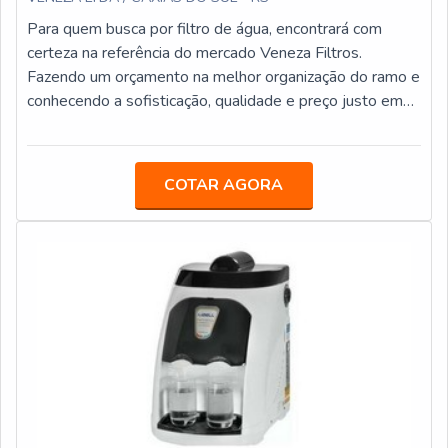
Para quem busca por filtro de água, encontrará com
certeza na referência do mercado Veneza Filtros.
Fazendo um orçamento na melhor organização do ramo e
conhecendo a sofisticação, qualidade e preço justo em
um só lugar.OUTRAS INFORMAÇÕES SOBRE FILTRO
DE ÁGUAQuem quer achar filtro de água em uma
empresa ágil, descobre o site da Veneza Filtros. A
COTAR AGORA
empresa tem em seu escopo bebedouro stilo hermético
e mangueiras atóxicas, oferecendo sempre a melhor
opção para o cliente final.Não obstante, quando falamos
em filtro de água, mais do que visar apenas lucratividade,
deve oferecer produtos e serviços que tenham ótima
qualidade e assertividade, pontos importantes que ficam
de fora no planejamento de empresas que visam apenas
o lucro, deixando a desejar nos outros fatores.É
importante lembrar que o produto deve sempre ser
adquirido com empresas especializadas no segmento.
Esse tipo de cuidado ajuda a garantir a qualidade e