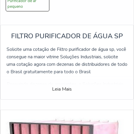
Purificador de ar
pequeno
FILTRO PURIFICADOR DE ÁGUA SP
Solicite uma cotação de Filtro purificador de água sp, você
consegue na maior vitrine Soluções Industriais, solicite
uma cotação agora com dezenas de distribuidores de todo
o Brasil gratuitamente para todo o Brasil
Possuindo dezenas de anuciantes, o Soluções Industriais
Leia Mais
é o portal B2B mais completo da área industrial. Para
receber uma cotação de Filtro purificador de água sp,
selecione um dos fornecedores logo a seguir: