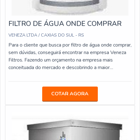
FILTRO DE ÁGUA ONDE COMPRAR
VENEZA LTDA / CAXIAS DO SUL - RS
Para o cliente que busca por filtro de água onde comprar,
sem dúvidas, conseguirá encontrar na empresa Veneza
Filtros. Fazendo um orçamento na empresa mais
conceituada do mercado e descobrindo a maior
referência de qualidade da área de atuação.Quando o
tema é filtro de água onde comprar, com a Veneza
Filtros o cliente poderá encontrar precisão com
COTAR AGORA
assessoria técnica especializada.OUTRAS
INFORMAÇÕES SOBRE FILTRO DE ÁGUA ONDE
COMPRARA Veneza Filtros foca sua estratégia em
produzir um estrutura para os parceiros com escritório de
alta qualidade onde são realizadas as atividades e
biblioteca técnica de apoio, tudo para oferecer filtro de