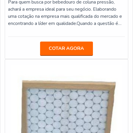
Para quem busca por bebedouro de coluna pressão,
mercado para garantir o sucesso dos
achará a empresa ideal para seu negócio. Elaborando
clientes.EFICIÊNCIA E QUALIDADE
uma cotação na empresa mais qualificada do mercado e
COMPROVADAApenas na Veneza Filtros as melhores
encontrando a líder em qualidade.Quando a questão é
opções sempre estão à disposição quando se procura
bebedouro de coluna pressão, com os profissionais
soluções para filtros e purificadores de água. Os clientes
especializados da Veneza Filtros o cliente conseguirá
encontram itens como purificador de água IBBL FR600
precisão com assessoria técnica
COTAR AGORA
Speciale e refil filtro carbon block com ótima qualidade e
especializada.DETALHES SOBRE BEBEDOURO DE
excelente custo-benefício.Para tal sucesso, a empresa
COLUNA PRESSÃOA Veneza Filtros objetiva seus
investiu em profissionais competentes e em
recursos em criar aos parceiros uma estrutura com
equipamentos inovadores. A Veneza Filtros é uma
escritório de alta qualidade onde são realizadas as
empresa que tem despontado no segmento por toda
atividades e biblioteca técnica de apoio, tudo para
seriedade e qualidade, o que garante a melhor
garantir bebedouro de coluna pressão com
experiência de todos os clientes.
assertividade.Há muitas maneiras eficientes de
demonstrar competência e excelência em sua área de
atuação. A Veneza Filtros se mostra referência por ter:
Soluções para quem busca a melhor qualidade para a sua
água; Comprometimento com os resultados dos clientes;
Atendimento de forma personalizada para cada