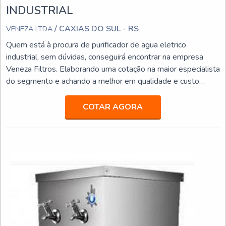
INDUSTRIAL
/ CAXIAS DO SUL - RS
VENEZA LTDA
Quem está à procura de purificador de agua eletrico
industrial, sem dúvidas, conseguirá encontrar na empresa
Veneza Filtros. Elaborando uma cotação na maior especialista
do segmento e achando a melhor em qualidade e custo
benefício.ALGUNS DETALHES SOBRE PURIFICADOR DE
AGUA ELETRICO INDUSTRIALSe alguém pesquisar
COTAR AGORA
purificador de agua eletrico industrial em uma empresa
inovadora, acha a Veneza Filtros. A empresa trabalha com
bebedouro de pr...