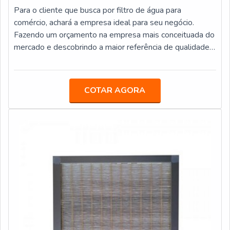
Para o cliente que busca por filtro de água para
comércio, achará a empresa ideal para seu negócio.
Fazendo um orçamento na empresa mais conceituada do
mercado e descobrindo a maior referência de qualidade
da área de atuação.ALGUNS DETALHES SOBRE
FILTRO DE ÁGUA PARA COMÉRCIOSe alguém
pesquisar filtro de água para comércio em uma empresa
COTAR AGORA
comprometida com seus serviços, encontra o site da
Veneza Filtros. Uma empresa com alto know-how em
bebedouro stilo hermético e refil filtro carbon block,
oferecendo o que há de melhor no mercado para cada
cliente.Ainda tratando-se de filtro de água para
comércio, deve-se descartar empresas que não tenham
produtos e serviços com ótima qualidade e proteção,
detalhes primordiais que são deixados de lado por
muitas empresas que não focam na fidelização do
cliente.É importante lembrar que o produto deve sempre
ser adquirido com empresas especializadas no