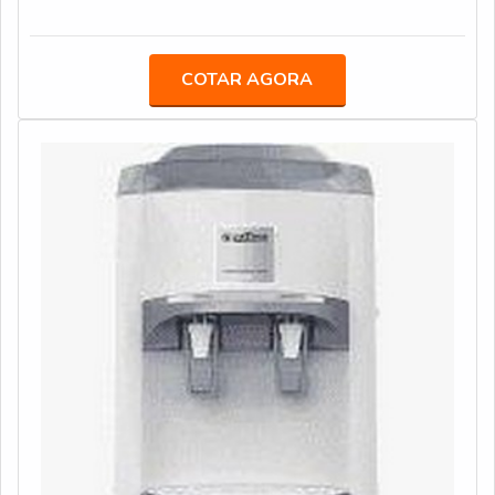
achar o que precisa para filtros e purificadores de água.
Além disso, o filtro pode ser usado para ventilação e
A empresa oferece opções como bebedouro de pressão
exaustão de ar e, ainda, em painéis elétricos.É
acionado por pedal e bebedouro master CGA com ótima
IMPORTANTE RECEBER MAIS INFORMAÇÕES
COTAR AGORA
qualidade e precisão.Garantimos a satisfação dos
SOBRE O PRODUTOExistem diversos usos para um
clientes através de um atendimento singular, por meio
filtro. O importante é que, para qualquer uma dessas
de profissionais treinados e altamente qualificados.A
aplicações, o filtro seja adquirido com uma fabricante
Veneza Filtros é uma empresa que tem se destacado da
concorrência pela seriedade e qualidade que fecha todo
o ciclo de entrega com excelência para cada cliente.