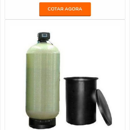
como purificador de água IBBL FR600 Speciale e refil
de fluido, como é o caso daqueles que demandam o uso
COTAR AGORA
filtro carbon block.É reconhecida por ser em uma
somente de água pura/livre de minerais ou impurezas.
empresa comprometida com seus serviços e em uma
Nestas e outras situações, o uso do desmineralizador é
empresa inovadora, qualificações possíveis pelo fato de
muito recomendado.MAIS INFORMAÇÕES SOBRE O
a empresa possuir escritório de alta qualidade onde são
PRODUTOIsso se dá de tal maneira porque, na prática, o
realizadas as atividades e biblioteca técnica de apoio.
desmineralizador atua como um sistema que é capaz de
Tudo isso, unido a um time de equipe multidisciplinar de
alterar as características da água em nível físico-químico,
consultores associados e colaboradores eficientes,
devolvendo-o assim para um uso apropriado. Uma vez
comprova sua essência de trazer o melhor para todos os
que são muitos os sistemas de tratamento d’água
clientes.
disponibilizados no mercado atual, acaba valendo
ressaltar que este equipamento, em específico, possui
as seguintes configurações: Válvula de controle
automático; Tanque, que pode ser em Aco inox ou PRFV;
Tanques de regeneração.Já em termos de benefícios
práticos, acaba-se podendo concluir que o uso correto
deste artefato é capaz de entregar uma água pura e
adequada para as mais diferentes aplicações, eliminar
até 95% das impurezas através de alguns métodos