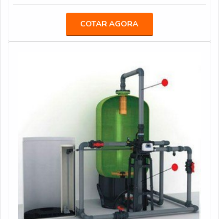
promovendo atendimentos em todo o Brasil. Para saber
e qualidade de existência geral.Por ser um maquinário
mais sobre seus atendimentos, produtos e serviços,
extremamente importante, o aluguel é sem dúvida uma
COTAR AGORA
entre em contato. Além de expert, a ECOHOUSE está
opção assertiva para empresa, que por meio do serviço
absoluta e inteiramente a seu dispor!
obtém diversas vantagens. A compra do purificador de
ar é um serviç