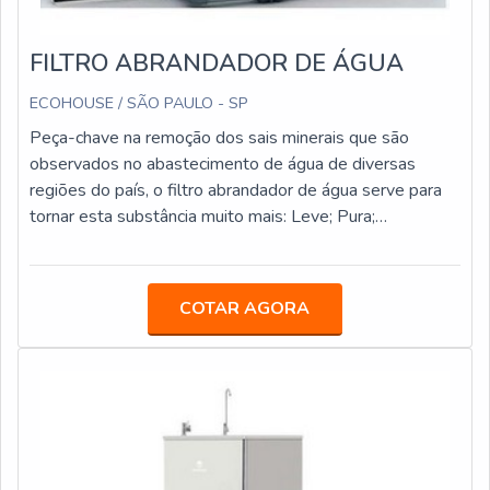
FILTRO ABRANDADOR DE ÁGUA
ECOHOUSE / SÃO PAULO - SP
Peça-chave na remoção dos sais minerais que são
observados no abastecimento de água de diversas
regiões do país, o filtro abrandador de água serve para
tornar esta substância muito mais: Leve; Pura;
Saudável.O PRODUTO GARANTE DIVERSOS PONTOS
POSITIVOSO abrandamento, por exemplo, que por sua
vez consiste no nome dado à técnica que utiliza o
COTAR AGORA
abrandador em si, se caracteriza por reduzir os teores de
dureza presentes na água. Isso a torna mais saudável a
ponto de, inclusive, poder chegar a ser consumido pelos
indivíduos de uma maneira geral.Além disso, este
consiste em um tratamento que evita a formação de
incrustações na tubulação de passagem, que, no âmbito
residencial, pode ser observada através de torneiras,