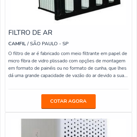
FILTRO DE AR
CAMFIL
/ SÃO PAULO - SP
O filtro de ar é fabricado com meio filtrante em papel de
micro fibra de vidro plissado com opções de montagem
em formato de painéis ou no formato de cunha, que lhes
dá uma grande capacidade de vazão do ar devido a sua
grande superfície filtrante.DETALHES FUNDAMENTAIS
SOBRE O PRODUTOAlém disso, os filtros são
produzidos com moldura em chapa de aço galvanizado,
COTAR AGORA
em alumínio e inox, possuem vedação entre o meio
filtrantes e a moldura de vedação em poliuretano rígido,
o que garante a estanqueidade d