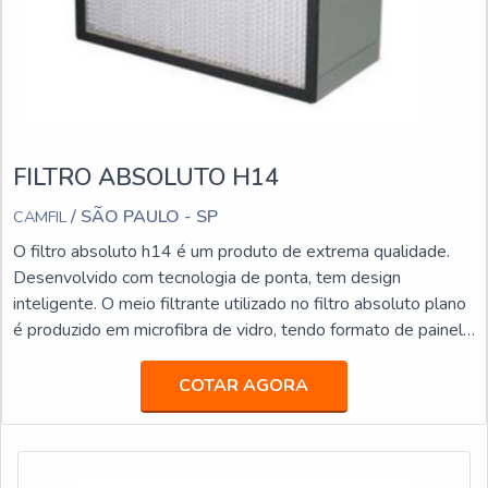
FILTRO ABSOLUTO H14
/ SÃO PAULO - SP
CAMFIL
O filtro absoluto h14 é um produto de extrema qualidade.
Desenvolvido com tecnologia de ponta, tem design
inteligente. O meio filtrante utilizado no filtro absoluto plano
é produzido em microfibra de vidro, tendo formato de painel.
Sua moldura é fabricada em aço galvanizado, alumínio e aço
inox, e a vedação entre a moldura e o painel de microfibra é
COTAR AGORA
realizada por poliuretano rígido. É IMPORTANTE SABER
MAIS INFORMAÇÕES SOBRE O PRODUTOEssa
constituição torna o filtro absoluto plano extremamente re