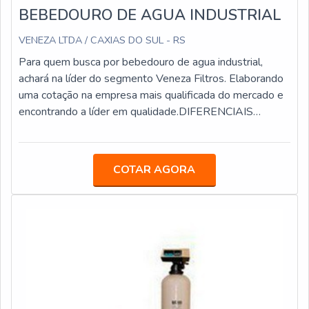
BEBEDOURO DE AGUA INDUSTRIAL
VENEZA LTDA / CAXIAS DO SUL - RS
Para quem busca por bebedouro de agua industrial,
achará na líder do segmento Veneza Filtros. Elaborando
uma cotação na empresa mais qualificada do mercado e
encontrando a líder em qualidade.DIFERENCIAIS
IMPORTANTES DE BEBEDOURO DE AGUA
INDUSTRIALQuem quer achar bebedouro de agua
industrial em uma empresa altamente qualificada,
COTAR AGORA
encontra o site da Veneza Filtros. A empresa trabalha
com purificador de água IBBL FR600 Speciale e
mangueiras atóxicas, oferecendo o que há de melhor no
mercado para cada cliente.Sem perder o foco em
bebedouro de agua industrial, deve-se ter a exatidão em
orçar com empresas que prezam por produtos e serviços
que tenham ótima qualidade e precisão, pontos
importantes que ficam de fora no planejamento de