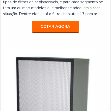
tipos de filtros de ar disponíveis, e para cada segmento se
tem um ou mais modelos que melhor se adequam a cada
situação. Dentre eles está o filtro absoluto h13 para ar
condicionado utilizados com maior frequência em salas
limpas, ambiente hospitalares, áreas industriais onde a
COTAR AGORA
grande necessidade de pureza no ar, no segmento
alimentício, entre outros. É FUNDAMENTAL SABER MAIS
SOBRE O PRODUTO Melhor custo-benefício; Produto da
mais alta qualidad