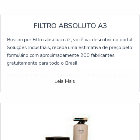
FILTRO ABSOLUTO A3
Buscou por Filtro absoluto a3, você vai descobrir no portal
Soluções Industriais, receba uma estimativa de preço pelo
formulário com aproximadamente 200 fabricantes
gratuitamente para todo o Brasil
Possuindo milhares de fabricantes, o Soluções Industriais
Leia Mais
é o facilitador online business to business mais completo
da área industrial. Para realizar um orçamento de Filtro
absoluto a3, clique em um ou mais dos fornecedores
listados adiante: