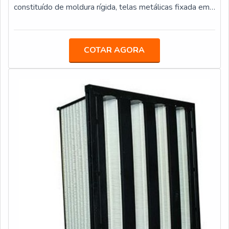
regenerativos automáticos, que por suas vezes podem
constituído de moldura rígida, telas metálicas fixada em
gerar de 500 a 10.000 litros/hora de água
sua moldura, sendo essas telas colocadas nos dois
deionizada.EMPRESA QUALIFICADA EM
lados do filtro, e um reforço metálico no sentido do fluxo
DEIONIZADOR DE ÁGUAReferência na comercialização
de ar. INFORMAÇÕES BÁSICAS SOBRE O
COTAR AGORA
de deionizadores, a ECOHOUSE FILTROS oferece
PRODUTOEste formato de construção faz com que o
venda, treinamento, assessoria, projeto, supervisão e
filtro possua uma grande resistências à pressão do ar, no
instalação de equipamentos, tecnologias e soluções em
qual ele estará exposto consta
dessalinização e reuso de água. Entre em contato agora
mesmo e saiba mais sobre seus diferenciais!