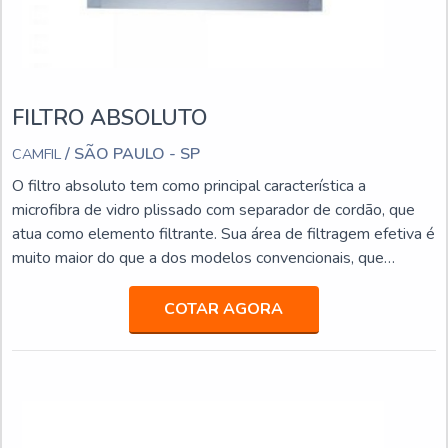
FILTRO ABSOLUTO
/ SÃO PAULO - SP
CAMFIL
O filtro absoluto tem como principal característica a
microfibra de vidro plissado com separador de cordão, que
atua como elemento filtrante. Sua área de filtragem efetiva é
muito maior do que a dos modelos convencionais, que
possuem como elemento filtrante a microfibra de vidro com
separadores de alumínio. DETALHES FUNDAMENTAIS
COTAR AGORA
SOBRE O PRODUTOJá os filtros absolutos possuem
pequenas profundidades, reduzindo bastante a altura das
caixas de filtragem, além de ter como elemento filtrante
microfibr