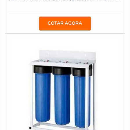
soluções para filtros e purificadores de água. Os clientes
de uma estação completa para a redução da turbidez e
encontram itens como purificador de água IBBL FR600
filtração particulada da água.O PRODUTO GARANTE
Speciale e refil filtro carbon block com ótima qualidade e
DIVERSOS MODELOSOs modelos de filtro também
COTAR AGORA
excelente custo-benefício.Para tal sucesso, a empresa
variam de acordo com a necessidade e emprego de cada
investiu em profissionais competentes e em
situação, a exemplo do filtro retrolavável e o filtro
equipamentos inovadores. A Veneza Filtros é uma
polidor. Ambos, por sua vez, são produzidos em
empresa que tem despontado no segmento por toda
inúmeras versões e tamanhos, bem como materiais que
seriedade e qualidade, o que comprova sua essência de
compõem a suas estruturas, como: Aço inox; Plástico;
trazer o melhor para os parceiros.
Resina e Fibra de vidro.Todas as versões do filtro
garantem a remoção completa de partículas que estejam
em suspensão na água, sejam aparentes ou invisíveis,
bem como de substâncias que tornam a aparência da
água leitosa e demais prejuízos em sua coloração, que
não apenas fazem com que ela esteja imprópria para o
consumo, mas também são responsáveis por sérios
problemas hidráulicos, como a incrustação, corrosão e
entupimento de registros, tubulações e válvulas.Os
filtros aplicados em poços artesianos ou semi-