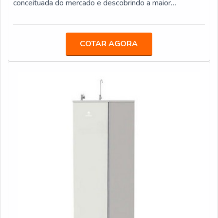
conceituada do mercado e descobrindo a maior
referência de qualidade da área de atuação.Quando a
procura é por filtro de água quente, com a equipe da
Veneza Filtros o cliente atingirá excelente custo-
COTAR AGORA
benefício com assessoria técnica
especializada.DIFERENCIAIS IMPORTANTES DE
FILTRO DE ÁGUA QUENTEA Veneza Filtros foca sua
energia em produzir um estrutura para os parceiros com
escritório de alta qualidade onde são realizadas as
atividades e estrutura suficiente para atender todas as
demandas, tudo isso para que se tenha filtro de água
quente com ótima qualidade.Há muitas maneiras
eficientes de demonstrar competência e excelência em
sua área de atuação. A Veneza Filtros se mostra
referência por ter: Soluções para quem busca a melhor
qualidade para a sua água; Comprometimento com os
resultados dos clientes; Atendimento de forma
personalizada para cada cliente.Não obstante, quando
falamos em filtro de água quente, deve-se descartar