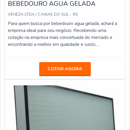
BEBEDOURO AGUA GELADA
VENEZA LTDA / CAXIAS DO SUL - RS
Para quem busca por bebedouro agua gelada, achará a
empresa ideal para seu negócio. Recebendo uma
cotação na empresa mais conceituada do mercado e
encontrando a melhor em qualidade e custo
benefício.Quando o quesito é bebedouro agua gelada,
com os profissionais da Veneza Filtros o cliente
encontrará excelente custo-benefício com assessoria
COTAR AGORA
técnica especializada.UM POUCO MAIS SOBRE
BEBEDOURO AGUA GELADAA Veneza Filtros
objetiva seus recursos em criar aos parceiros uma
estrutura com escritório de alta qualidade onde são
realizadas as atividades e biblioteca técnica de apoio,
tudo para garantir bebedouro agua gelada com
assertividade.Há muitas maneiras eficientes de
demonstrar competência e excelência em sua área de
atuação. A Veneza Filtros se mostra referência por ter: