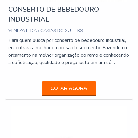
CONSERTO DE BEBEDOURO
INDUSTRIAL
VENEZA LTDA / CAXIAS DO SUL - RS
Para quem busca por conserto de bebedouro industrial,
encontrará a melhor empresa do segmento. Fazendo um
orçamento na melhor organização do ramo e conhecendo
a sofisticação, qualidade e preço justo em um só
lugar.DETALHES SOBRE CONSERTO DE
BEBEDOURO INDUSTRIALQuem está à procura de
conserto de bebedouro industrial em uma empresa
COTAR AGORA
responsável, acha a Veneza Filtros. Com grande
expressão de mercado quando o assunto é bebedouro
stilo hermético e mangueiras atóxicas, oferecendo o que
há de melhor em tecnologia ao cliente.Ainda com uma
visão analítica sobre conserto de bebedouro industrial,
mais do que visar apenas lucratividade, deve oferecer
produtos e serviços que tenham ótima qualidade e