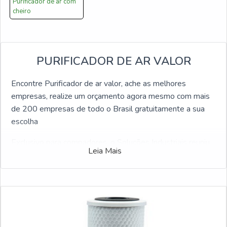
Purificador de ar com
cheiro
PURIFICADOR DE AR VALOR
Encontre Purificador de ar valor, ache as melhores
empresas, realize um orçamento agora mesmo com mais
de 200 empresas de todo o Brasil gratuitamente a sua
escolha
Exclusivo para compadores, o Soluções Industriais reuniu
Leia Mais
o maior número de fabricantes referência do ramo
industrial. Caso haja interesse por Purificador de ar valor e
gostaria de informações sobre a empresa clique em um
dos anuciantes a seguir: