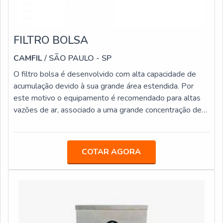
FILTRO BOLSA
CAMFIL
/ SÃO PAULO - SP
O filtro bolsa é desenvolvido com alta capacidade de
acumulação devido à sua grande área estendida. Por
este motivo o equipamento é recomendado para altas
vazões de ar, associado a uma grande concentração de
particulados.DETALHES FUNDAMENTAIS SOBRE O
PRODUTOExistem diversas aplicações para um filtro
tipo bolsa, fato este que evita saturações superficiais e
COTAR AGORA
aumentam sua vida útil. Dentre suas múltiplas
aplicações, o filtro pode ser usado em sistemas de
pressurização, na tomada de ar externo ou em