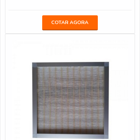
pressão acionado por pedal e refil filtro carbon
para ar condicionado utilizados com maior frequência em
block.Tudo isso por ser em uma empresa comprometida
salas limpas, ambiente hospitalares, áreas industriais
com seus serviços e em uma empresa inovadora,
onde a grande necessidade de pureza no ar, no
COTAR AGORA
padrões alcançados por conter escritório de alta
segmento alimentício, entre outros. É FUNDAMENTAL
qualidade onde são realizadas as atividades e estrutura
SABER MAIS SOBRE O PRODUTO Melhor custo-
suficiente para atender todas as demandas. Esses
benefício; Produto da mais alta qualidad
fatores, somados a um time com equipe multidisciplinar
de consultores associados e profissionais com vasta
experiência na área de atuação, garantem o sucesso de
cada cliente de ponta a ponta.