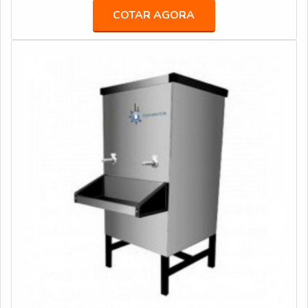
qualidade e precisão.Garantimos a satisfação dos
a precisão dos resultados.INFORMAÇÕES ÚNICAS
COTAR AGORA
clientes através de um atendimento singular, por meio
SOBRE O PRODUTOÉ importante destacar que os
de profissionais treinados e altamente qualificados.A
locais que mais utilizam os filtros são os laboratórios
Veneza Filtros é uma empresa que tem feito a diferença
químicos, clínicas especializada
no mercado pela idoneidade em tudo que faz onde
garante o sucesso aos parceiros de ponta a ponta.