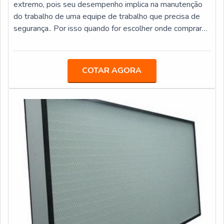
extremo, pois seu desempenho implica na manutenção
comercial e industrial.EMPRESA LÍDER ENTRE OS
do trabalho de uma equipe de trabalho que precisa de
FABRICANTES DE ABRANDADORESCom sede
segurança.. Por isso quando for escolher onde comprar
localizada na capital paulista, a ECOHOUSE FILTROS
seu filtro de ar, é importante que o cliente procure por
atende todo o Brasil com distribuição e comercialização
um fabricante que lhe garanta e ateste a qualidade do
de equipamentos, partes e insumos para tratamento
filtro.DETALHES BÁSICOS SOBRE O PRODUTOEstes
COTAR AGORA
d’água, além de potabilização e filtração. Instalações,
tipos de filtros servem para as mais diversas aplicações
consultorias e supervisões de ETA’s também
em processos de filtragem, oferecendo ao cliente
representam algumas das principais especialidades da
eficiência e qualidade aci
companhia. Para saber mais sobre ela, sua equipe de
profissionais altamente qualificados, bem como seus
diferenciais, entre em contato!