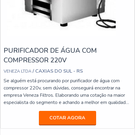
PURIFICADOR DE ÁGUA COM
COMPRESSOR 220V
/ CAXIAS DO SUL - RS
VENEZA LTDA
Se alguém está procurando por purificador de água com
compressor 220v, sem dúvidas, conseguirá encontrar na
empresa Veneza Filtros. Elaborando uma cotação na maior
especialista do segmento e achando a melhor em qualidade
e custo benefício.Quando a procura é por purificador de água
com compressor 220v, com a Veneza Filtros o cliente
COTAR AGORA
conseguirá precisão com soluções para quem busca a melhor
qualidade para a sua água.MAIS DETALHES SOBRE PU...