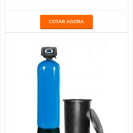
ECOHOUSE FILTROS, empresa que atende todo o
sua estrutura granulada em macroporos em gel.O
Brasil, está inteiramente à sua disposição. Entre em
PRODUTO GARANTE ALTA QUALIDADEOs modos
contato e saiba mais sobre seus serviços de instalação,
de aplicação da resina também são características
COTAR AGORA
consultoria e supervisão de ETAs. Você não irá se
importantes do material, uma vez que o produto é
arrepender!
extremamente eficiente para a descloração, remoção de
nitratos, bicarbonatos, sílica, polimento, recuperação de
efluentes e catálise química, conforme o tipo de uso e
equipamento em que a resina é aplicada. Embora
existam no mercado diversos modelos de resina
aniônica, os principais fabricantes, são: Jacobi / Resintech;
Purolite; DOWApesar da variedade de modelos e
fabricantes da resina filtrante aniônica, todas são
compostas de material de alta qualidade e desempenho,
mas a escolha sempre demanda de conhecimento
técnico especializado sobre a composição de cada resina
disponível e, principalmente, qual modelo é mais indicado
para cada necessidade e estrutura.A composição química
da resina é, portanto, a principal responsável pela sua
substituição dos íons negativos que compõem os