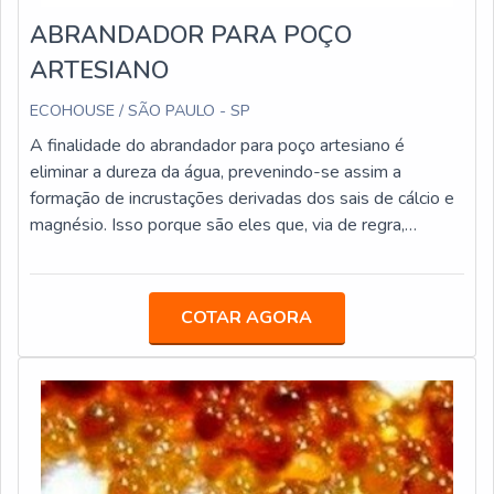
ABRANDADOR PARA POÇO
ARTESIANO
ECOHOUSE / SÃO PAULO - SP
A finalidade do abrandador para poço artesiano é
eliminar a dureza da água, prevenindo-se assim a
formação de incrustações derivadas dos sais de cálcio e
magnésio. Isso porque são eles que, via de regra,
constituem a dureza total das águas.O PRODUTO
POSSUI APLICAÇÕES EM DIVERSOS ESPAÇOSNo
abrandador, a resina utilizada é a resina catiônica
COTAR AGORA
fortemente ácida. Ela, por sua vez, trabalha no ciclo
sódico, que é onde substitui os cátions, cálcio e
magnésio pelo cátion sódio. Portanto, ela será
regenerada com solução de cloreto de sódio. Projetado
de acordo com a análise da água a ser abrandada, o
abrandador de poços artesianos também tem aplicação
possível em outros espaços. É o caso de: Nascentes;