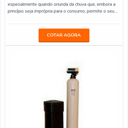
soluções sustentáveis que proporcionem retorno
especialmente quando oriunda da chuva que, embora a
atrativo a seus consumidores representa o principal
princípio seja imprópria para o consumo, permite o seu
objetivo da companhia.Mais importante do que as
tratamento adequado para utilização diversa.O
comercializações em si, poder contar com um trabalho de
TRATAMENTO GARANTE DIVERSOS PONTOS
conscientização e repasse de conhecimento e conteúdo
POSITIVOSO sistema de tratamento água de chuva é
COTAR AGORA
sobre a água, suas propriedades, tecnologias e soluções
composto de equipamentos especiais e específicos para
é extremamente relevante. É neste ponto que a
a descontaminação, sobretudo quando é coletada após
ECOHOUSE FILTROS atua com maestria!
ser transportada pelo telhado, calhas e demais
estruturas de captação sujeitas às exposições
prejudiciais. Os filtros, no entanto, são os equipamentos
mais importantes para garantir o tratamento da água da
chuva captada e dentre os seus principais benefícios,
destacam-se: Eficiência; Resistência; Durabilidade.A
capacidade de filtração que cada sistema de tratamento
da água proveniente da chuva é variado e está
relacionado às condições de cada filtro e sua estrutura
acessória, uma vez que cada modelo possui um potencial
de vazão de litro por hora diferente. Ao instalar um
sistema de filtração de água da chuva é possível eliminar