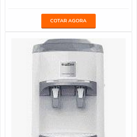
consumo, sobretudo para a ingestão.MAIS DETALHES
vários itens comprados distintos, a ECOHOUSE
SOBRE O PRODUTONo entanto, existem filtros que
FILTROS revende partes, peças, itens e produtos
são fabricados para reduzirem significativamente a
COTAR AGORA
montados. Para saber mais sobre a empresa e seus
presença de ferro na água, mesmo quando removida de
diferenciais de mercado, entre em contato!
poços artesianos, por exemplo. Para cada procedimento
de remoção de ferro e outros minérios da água é
importante utilizar o filtro para remover ferro apropriado,
de modo que a sua atuação garanta a correção dos
problemas de alteração da água mais recorrentes, como:
Sabor; Coloração; Odor.Os modelos de filtro que visam a
remoção do ferro da água, devolvendo a suas condições
normais e ricas propriedades são desenvolvidos para
serem instalados em diferentes estruturas, robustas ou
mais simples, razão pela qual o mercado disponibiliza
versões que se diferenciam, dentre outros fatores, pela
suas respectivas capacidades de vazão.Os filtros mais
simples, por exemplo, operam com a remoção do ferro
em 1.000 litros de água por hora e podem atingir
48.000 litros/hora para os modelos de maior