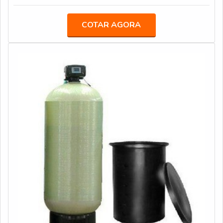
filtração particulada da água.O PRODUTO GARANTE
DIVERSOS MODELOSOs modelos de filtro também
COTAR AGORA
variam de acordo com a necessidade e emprego de cada
situação, a exemplo do filtro retrolavável e o filtro
polidor. Ambos, por sua vez, são produzidos em
inúmeras versões e tamanhos, bem como materiais que
compõem a suas estruturas, como: Aço inox; Plástico;
Resina e Fibra de vidro.Todas as versões do filtro
garantem a remoção completa de partículas que estejam
em suspensão na água, sejam aparentes ou invisíveis,
bem como de substâncias que tornam a aparência da
água leitosa e demais prejuízos em sua coloração, que
não apenas fazem com que ela esteja imprópria para o
consumo, mas também são responsáveis por sérios
problemas hidráulicos, como a incrustação, corrosão e
entupimento de registros, tubulações e válvulas.Os
filtros aplicados em poços artesianos ou semi-
artesianos são disponibilizados em versões manuais ou
automáticas, para atender às principais demandas e