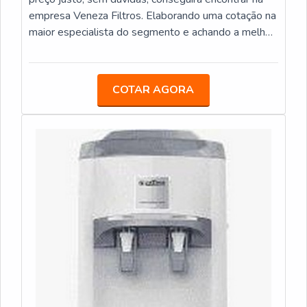
empresa Veneza Filtros. Elaborando uma cotação na
maior especialista do segmento e achando a melhor
em qualidade e custo benefício.Quando o quesito é
purificador de água preço acessível, com os
colaboradores da Veneza Filtros o cliente obterá
COTAR AGORA
excelente custo-benefício com assessoria técnica
especializada.UM POUCO MAIS SOBRE
PURIFICADOR DE ÁGUA PREÇOA Veneza Filtros
centraliza sua estratégia em proporcionar uma
estrutura com escritório de alta qualidade onde são
realizadas as atividades e biblioteca técnica de
apoio, tudo pensando em purificador de água preço
justo com precisão.Há muitas maneiras eficientes de
demonstrar competência e excelência em sua área
de atuação. A Veneza Filtros se mostra referência
por ter: Soluções para quem busca a melhor
qualidade para a sua água; Comprometimento com
os resultados dos clientes; Atendimento de forma