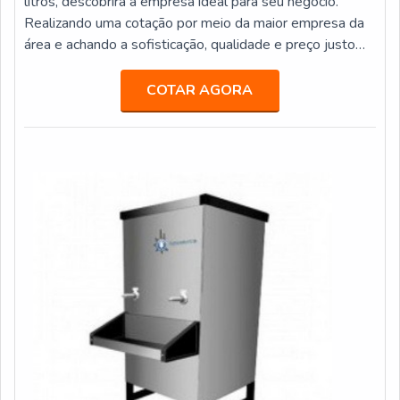
litros, descobrirá a empresa ideal para seu negócio.
Realizando uma cotação por meio da maior empresa da
área e achando a sofisticação, qualidade e preço justo
em um só lugar.MAIS INFORMAÇÕES SOBRE
BEBEDOURO INDUSTRIAL 25 LITROSSe alguém
COTAR AGORA
pesquisar bebedouro industrial 25 litros em uma
empresa responsável, descobre o site da Veneza Filtros.
Uma empresa com alto know-how em bebedouro st...