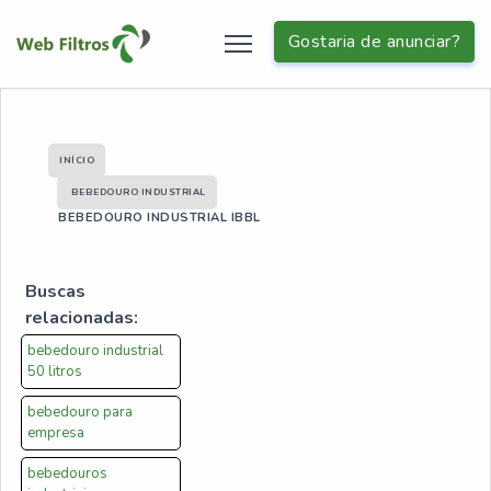
Gostaria de anunciar?
INÍCIO
BEBEDOURO INDUSTRIAL
BEBEDOURO INDUSTRIAL IBBL
Buscas
relacionadas:
bebedouro industrial
50 litros
bebedouro para
empresa
bebedouros