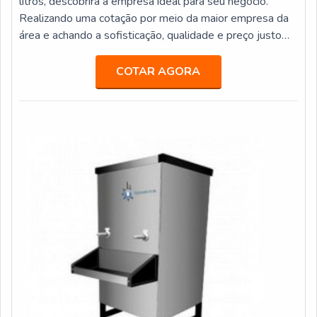
litros, descobrirá a empresa ideal para seu negócio.
Realizando uma cotação por meio da maior empresa da
área e achando a sofisticação, qualidade e preço justo
em um só lugar.MAIS INFORMAÇÕES SOBRE
BEBEDOURO INDUSTRIAL 25 LITROSSe alguém
COTAR AGORA
pesquisar bebedouro industrial 25 litros em uma
empresa responsável, descobre o site da Veneza Filtros.
Uma empresa com alto know-how em bebedouro st...