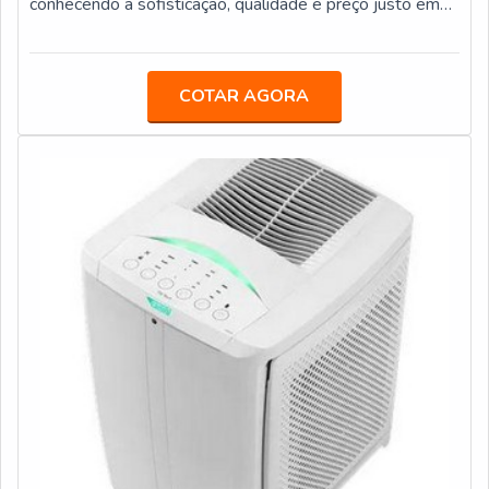
conhecendo a sofisticação, qualidade e preço justo em
um só lugar.OUTRAS INFORMAÇÕES SOBRE FILTRO
DE ÁGUAQuem quer achar filtro de água em uma
empresa ágil, descobre o site da Veneza Filtros. A
COTAR AGORA
empresa tem em seu escopo bebedouro stilo hermético
e mangueiras atóxicas, oferecendo sempre a melhor
opção para o cliente final.Não obstante, quando falamos
em filtro de água, mais do que visar apenas lucratividade,
deve oferecer produtos e serviços que tenham ótima
qualidade e assertividade, pontos importantes que ficam
de fora no planejamento de empresas que visam apenas
o lucro, deixando a desejar nos outros fatores.É
importante lembrar que o produto deve sempre ser
adquirido com empresas especializadas no segmento.
Esse tipo de cuidado ajuda a garantir a qualidade e
durabilidade dos materiais, além de evitar prejuízos com
substituições frequentes de produtos que não cumprem
com suas funções adequadamente. Assim, é possível
poupar gastos desnecessários.Existem diversos