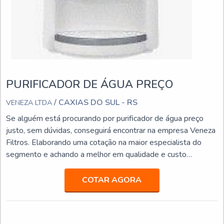
PURIFICADOR DE ÁGUA PREÇO
/ CAXIAS DO SUL - RS
VENEZA LTDA
Se alguém está procurando por purificador de água preço
justo, sem dúvidas, conseguirá encontrar na empresa Veneza
Filtros. Elaborando uma cotação na maior especialista do
segmento e achando a melhor em qualidade e custo
benefício.Quando o quesito é purificador de água preço
acessível, com os colaboradores da Veneza Filtros o cliente
COTAR AGORA
obterá excelente custo-benefício com assessoria técnica
especializada.UM POUCO MAIS SOBRE PURIFICADOR
DE...