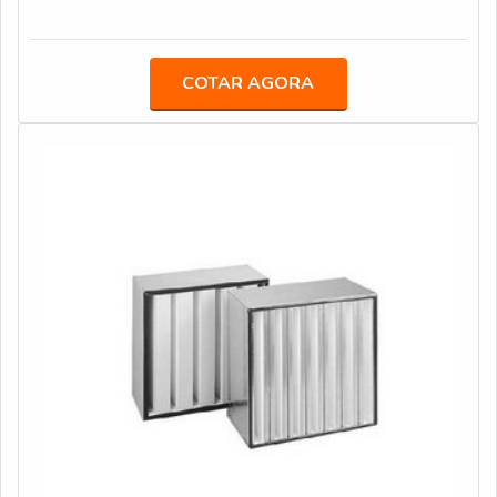
formato de painel. Sua moldura é fabricada em aço
galvanizado, alumínio e aço inox, e a vedação entre a
moldura e o painel de microfibra é realizada por
COTAR AGORA
poliuretano rígido. É IMPORTANTE SABER MAIS
INFORMAÇÕES SOBRE O PRODUTOEssa constituição
torna o filtro absoluto plano extremamente re