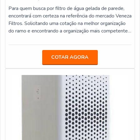
Para quem busca por filtro de água gelada de parede,
encontrará com certeza na referência do mercado Veneza
Filtros. Solicitando uma cotação na melhor organização
do ramo e encontrando a organização mais competente
do ramo.DETALHES SOBRE FILTRO DE ÁGUA
GELADA DE PAREDESe alguém busca por filtro de
água gelada de parede em uma empresa inovadora,
COTAR AGORA
consegue encontrar o site da Veneza Filtros. É possível
encontrar bebedouro de pressão acionado por pedal e
bebedouro master CGA, garantindo a satisfação da
venda à entrega final, com foco total na qualidade.Ainda
focando na qualidade em filtro de água gelada de
parede, mais do que visar apenas lucratividade, deve
oferecer produtos e serviços que tenham ótima
qualidade e proteção, detalhes primordiais que são
deixados de lado por muitas empresas que não focam na
fidelização do cliente.É importante lembrar que o
produto deve sempre ser adquirido com empresas