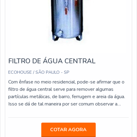
FILTRO DE ÁGUA CENTRAL
ECOHOUSE / SÃO PAULO - SP
Com ênfase no meio residencial, pode-se afirmar que o
filtro de água central serve para remover algumas
partículas metálicas, de barro, ferrugem e areia da água.
Isso se dá de tal maneira por ser comum observar a
presença de alguns metais na água que é abastecida em
pequenos, médios ou grandes centros urbanos. O filtro
d’água central pode ser aplicado em diferentes espaços
COTAR AGORA
físicos, mas, dentre eles, são três os que se destacam: