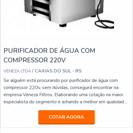
PURIFICADOR DE ÁGUA COM
COMPRESSOR 220V
/ CAXIAS DO SUL - RS
VENEZA LTDA
Se alguém está procurando por purificador de água com
compressor 220v, sem dúvidas, conseguirá encontrar na
empresa Veneza Filtros. Elaborando uma cotação na maior
especialista do segmento e achando a melhor em qualidade
e custo benefício.Quando a procura é por purificador de água
com compressor 220v, com a Veneza Filtros o cliente
COTAR AGORA
conseguirá precisão com soluções para quem busca a melhor
qualidade para a sua água.MAIS DETALHES SOBRE PU...