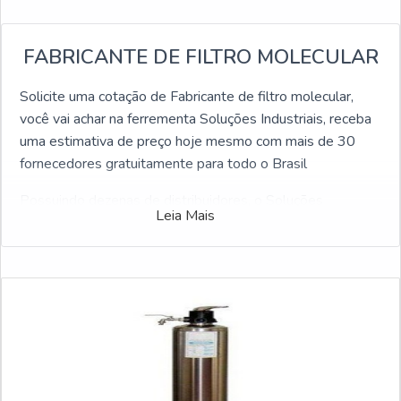
FABRICANTE DE FILTRO MOLECULAR
Solicite uma cotação de Fabricante de filtro molecular,
você vai achar na ferrementa Soluções Industriais, receba
uma estimativa de preço hoje mesmo com mais de 30
fornecedores gratuitamente para todo o Brasil
Possuindo dezenas de distribuidores, o Soluções
Leia Mais
Industriais é a plataforma B2B mais completo da área
industrial. Para receber um orçamento de Fabricante de
filtro molecular, selecione uma ou mais das empresas
abaixo: