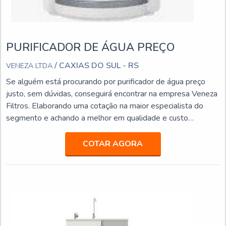
PURIFICADOR DE ÁGUA PREÇO
/ CAXIAS DO SUL - RS
VENEZA LTDA
Se alguém está procurando por purificador de água preço
justo, sem dúvidas, conseguirá encontrar na empresa Veneza
Filtros. Elaborando uma cotação na maior especialista do
segmento e achando a melhor em qualidade e custo
benefício.Quando o quesito é purificador de água preço
acessível, com os colaboradores da Veneza Filtros o cliente
COTAR AGORA
obterá excelente custo-benefício com assessoria técnica
especializada.UM POUCO MAIS SOBRE PURIFICADOR
DE...