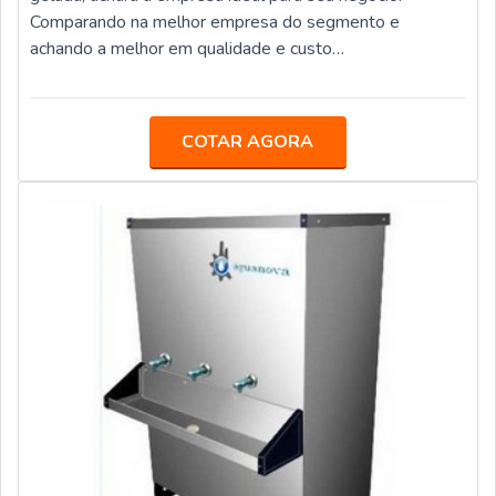
Comparando na melhor empresa do segmento e
achando a melhor em qualidade e custo
benefício.ALGUNS DETALHES SOBRE FILTRO DE
ÁGUA NATURAL E GELADAQuem quer encontrar filtro
de água natural e gelada em uma empresa ágil, encontra
COTAR AGORA
na Veneza Filtros. A empresa atua com purificador de
água IBBL FR600 Speciale e refil filtro carbon block,
garantindo a satisfação da venda à entrega final, com
foco total na qualidade.Sem perder o foco em filtro de
água natural e gelada, mais do que visar apenas
lucratividade, deve oferecer produtos e serviços que
tenham ótima qualidade e precisão, pontos importantes
que ficam de fora no planejamento de empresas que
visam apenas o lucro, deixando a desejar nos outros
fatores.É importante lembrar que o produto deve
sempre ser adquirido com empresas especializadas no
segmento. Esse tipo de cuidado ajuda a garantir a
qualidade e durabilidade dos materiais, além de evitar