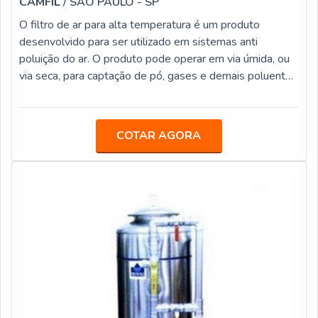
CAMFIL
/ SÃO PAULO - SP
série, bombas dosadoras para dosagem de cloro e
O filtro de ar para alta temperatura é um produto
controle de Ph.ONDE ENCONTRAR FILTRO PARA
desenvolvido para ser utilizado em sistemas anti
ÁGUA DE POÇOEntre em contato com a ECOHOUSE
poluição do ar. O produto pode operar em via úmida, ou
FILTROS, empresa que é tida como referência em filtros
via seca, para captação de pó, gases e demais poluentes
para água de poço, e saiba mais sobre as características
provenientes das mais diversas atividades industriais,
deste dispositivo. Peça pelo orçamento do seu sem
como: siderurgia, fundição, portos, carvão, borracha,
hesitar ou correr o risco de pensar duas vezes!
movimentação de granéis, mineração, fábricas de vidro,
COTAR AGORA
indústria química, farmacêutica, indústria alimentícia,
estações de tratamento de esgoto, caldeiras, indústria
madeireira, pap