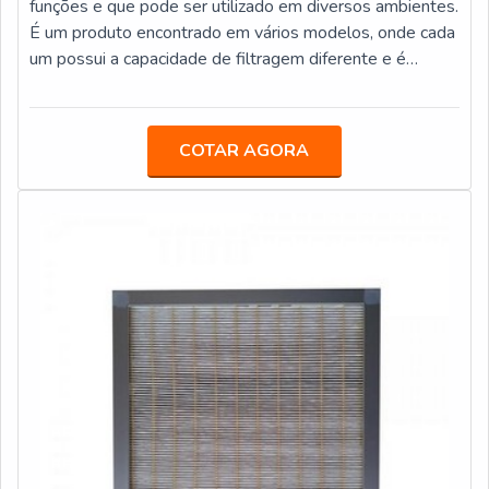
funções e que pode ser utilizado em diversos ambientes.
básica.EMPRESA ESPECIALISTA EM RESINA DE
É um produto encontrado em vários modelos, onde cada
TROCA IÔNICAPara saber mais sobre as resinas de
um possui a capacidade de filtragem diferente e é
trocas iônicas, entre em contato com a ECOHOUSE
utilizado em aplicações diversas. Os tipos mais usados
FILTROS. A empresa nasceu da necessidade de obter
de filtro de ar industrial é o filtro de ar condicionado
conhecimento técnico especializado em equipamentos
grosso, o filtro de ar condicionado fino, o filtro de ar
COTAR AGORA
de tratamento de água e, através de seus profissionais
condicionado absoluto, cada um obtendo níveis de
altamente gabaritados, está a seu dispor!
filtragem diferentes. DETALHES BÁSICOS SOBRE O
PRODUTOO filtro de ar pode