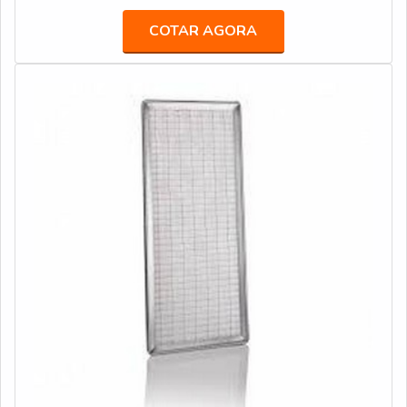
25 litros. Com foco na experiência dos clientes, oferece
COTAR AGORA
itens variados como bebedouro de pressão acionado por
pedal e mangueiras atóxicas.Isso se deve ao fato de ser
em uma empresa comprometida com seus serviços e em
uma empresa ágil, conquistas adquiridas porque investiu
em uma estrutura que hoje conta com escritório de alta
qualidade onde são realizadas as atividades e estrutura
suficiente para atender todas as demandas. Tudo isso,
unido a um time de equipe multidisciplinar de consultores
associados e profissionais preocupados em sanar as
necessidades de seus clientes, garante uma entrega de
excelência de ponta a ponta.