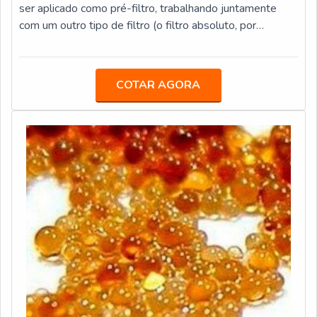
ser aplicado como pré-filtro, trabalhando juntamente
com um outro tipo de filtro (o filtro absoluto, por
exemplo), e também é muito empregado na indústria. O
filtro g3 possui capacidade exemplar de reter partículas
e outros tipos de impurezas, graças à sua área extensa
COTAR AGORA
de filtragem. QUALIDADE DO PRODUTO
ASSEGURADA E DE ALTA QUALIDADEAlém disso, o
filtro realiza a limpeza do ar de forma