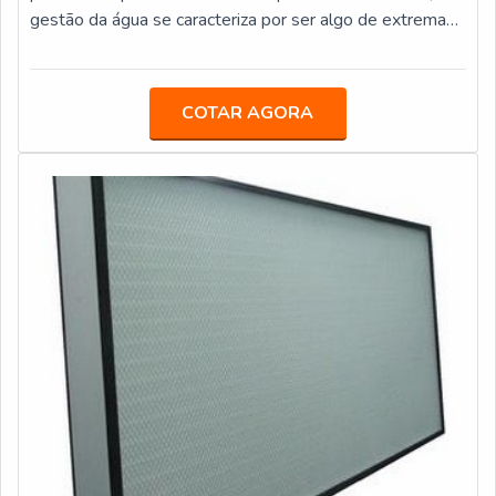
companhia é formada por engenheiros, químicos e
gestão da água se caracteriza por ser algo de extrema
técnicos especializados.Além disso, possui parceria com
relevância. Aliás, é justamente aí que surge a
os principais fabricantes de produtos e tecnologias
necessidade da aplicação do filtro de água para indústria.
sustentáveis do mercado. Para saber mais sobre seus
Na prática, esses filtros podem ser: Cartuchados;
COTAR AGORA
diferenciais, entre em contato com a empresa, que
Retrolaváveis; Autolimpantes; Do tipo cesto; Laváveis;
possui sede instalada na capital paulista, mas atende
Automáticos; Entre outros.O PRODUTO GARANTE
clientes de todo o Brasil
DIVERSAS VANTAGENSTodos eles garantem um grau
de limpeza definido, mas, acima desta condição, também
é possível concluir que, quando a sujidade é extrema e
se dá em condições particularmente severas, os filtros
proporcionam melhores resultados em qualquer área de
aplicação.Tirando-se como base os filtros automáticos,
por exemplo, pode-se afirmar que, para utilizá-los de
maneira assertiva, não são necessárias interrupções
regulares para manutenção ou limpeza. Isso porque eles
normalmente dispõem de uma retrolavagem integrada.
Ou seja, eles são ideais para a utilização em sistemas
que precisam ser operados de forma completamente