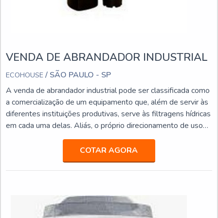
VENDA DE ABRANDADOR INDUSTRIAL
/ SÃO PAULO - SP
ECOHOUSE
A venda de abrandador industrial pode ser classificada como
a comercialização de um equipamento que, além de servir às
diferentes instituições produtivas, serve às filtragens hídricas
em cada uma delas. Aliás, o próprio direcionamento de uso
do produto confirma que ele serve às: Autoclaves; Caldeiras
de baixa pressão; Ferramentas e equipamentos de
COTAR AGORA
resfriamento.MAIS DETALHES SOBRE O PRODUTOEm
alguns casos comuns, esta lista ainda pode se...