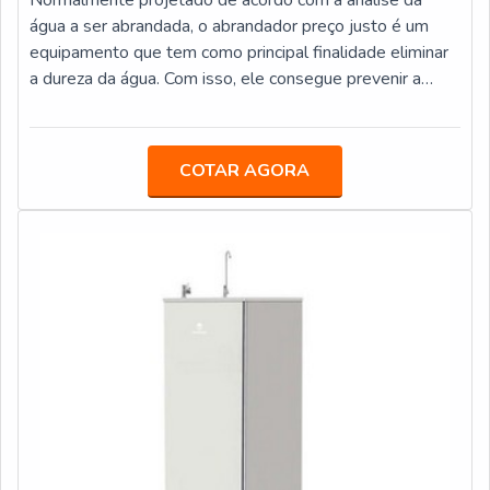
água a ser abrandada, o abrandador preço justo é um
equipamento que tem como principal finalidade eliminar
a dureza da água. Com isso, ele consegue prevenir a
formação de incrustações derivadas dos sais de cálcio e
magnésio, que, por suas vezes, são os constituintes
naturais da dureza total das águas.MAIS DETALHES
COTAR AGORA
SOBRE O FUNCIONAMENTO DO PRODUTONo
abrandador de água, é comum que a resina utilizada seja
a do tipo catiônica fortemente ácida. Ela, aliás, trabalha
no ciclo sódico, que é onde substitui os seguintes
componentes pelo cátion sódio: Cátions; Cálcio;
Magnésio.Portanto, ele é/será regenerada com solução
de cloreto de sódio. Já no que diz respeito às principais
aplicações e instalações do abrandador, pode-se afirmar
que boa parte delas se dá em poços artesianos, além de
nascentes, lagoas, rios, cisternas, bombas ou rodas
d’água.Um bom exemplo de abrandador com preço justo
é o que trabalha de maneira automática e digital.