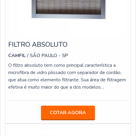
FILTRO ABSOLUTO
CAMFIL
/ SÃO PAULO - SP
O filtro absoluto tem como principal característica a
microfibra de vidro plissado com separador de cordão,
que atua como elemento filtrante. Sua área de filtragem
efetiva é muito maior do que a dos modelos
convencionais, que possuem como elemento filtrante a
microfibra de vidro com separadores de alumínio.
DETALHES FUNDAMENTAIS SOBRE O PRODUTOJá
COTAR AGORA
os filtros absolutos possuem pequenas profundidades,
reduzindo bastante a altura das caixas de filtragem, além
de ter como elemento filtrante microfibr