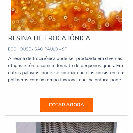
RESINA DE TROCA IÔNICA
ECOHOUSE / SÃO PAULO - SP
A resina de troca iônica pode ser produzida em diversas
etapas e têm o comum formato de pequenos grãos. Em
outras palavras, pode-se concluir que elas consistem em
polímeros com um grupo funcional que, na prática, podem
ser trocados por outros íons presentes em uma solução
que, por sua vez, entra em contato com eles.O
PRODUTO APRESENTA VARIAÇÕES DE
COTAR AGORA
TAMANHOVia de regra, a resina tem a forma de
pequenos grãos, cujo tamanho pode variar de 0,3 a 1,2
mm. Já sua cor pode ser esbranquiçada ou amarelada, a
depender do tipo do elemento. Em contrapartida, a