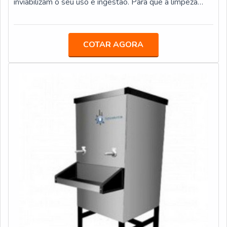
inviabilizam o seu uso e ingestão. Para que a limpeza
seja realizada, além da utilização de filtros específicos e
desenvolvidos com essa finalidade, é necessária a
aplicação em conjunto da resina especial.O PRODUTO
COTAR AGORA
OFERECE DIVERSOS MODELOSAo contrário de outros
tratamentos de descontaminação da água, os
procedimentos de desmineralização são mais simples e
versáteis, isso porque admite o uso dos três principais
modelos de resina disponíveis no mercado. Conheça:
Resina aniônica; Resina catiônica; Resina mista, que é a
mistura das versões catiônica e aniônica.Os modelos de
resinas usadas em processos de desmineralização
também oferecem tipos fortes e fracos, para que cada
tratamento e condição de água contaminada tenha a
resina adequada para o seu nível de contaminação. A
atuação da resina na remoção de íons da água é
extremamente natural, uma vez que realiza a troca de
íons contaminados por outros elementos ionizados
presentes na resina em forma de grânulos e moléculas