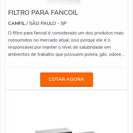
FILTRO PARA FANCOIL
CAMFIL
/ SÃO PAULO - SP
O filtro para fancoil é considerado um dos produtos mais
consumidos no mercado atual, isso porque ele é o
responsável por manter o nível de salubridade em
ambientes de trabalho que possuem poeira, gás, odores,
vapores e entre outros elementos que podem prejudicar
a saúde dos colaboradores.Os filtros industriais
possuem tecnologia de ponta em seu desenvolvimento.
COTAR AGORA
São amplamente utilizados em cabines de pintura,
cozinhas industriais e diversas outras aplicações dentro
da indústria em geral.INFORMA