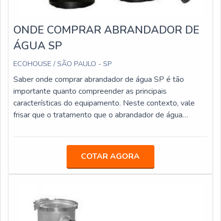
ONDE COMPRAR ABRANDADOR DE
ÁGUA SP
ECOHOUSE / SÃO PAULO - SP
Saber onde comprar abrandador de água SP é tão
importante quanto compreender as principais
características do equipamento. Neste contexto, vale
frisar que o tratamento que o abrandador de água
promove nada mais do que uma troca de íons por meio
da resina de troca iônica.MAIS DETALHES SOBRE O
PRODUTOAlém disso, os contaminantes que se
COTAR AGORA
acumulam na resina são substituídos por íons que fazem
parte da sua composição natural. Isso normalmente
acontece, é claro, sem causar qualquer tipo de prejuízo
para a água em si.Atrelado a essas informações,
também conclui-se que a resina de troca iônica que