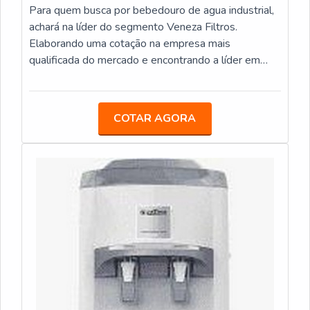
Para quem busca por bebedouro de agua industrial,
achará na líder do segmento Veneza Filtros.
Elaborando uma cotação na empresa mais
qualificada do mercado e encontrando a líder em
qualidade.DIFERENCIAIS IMPORTANTES DE
BEBEDOURO DE AGUA INDUSTRIALQuem quer
achar bebedouro de agua industrial em uma
COTAR AGORA
empresa altamente qualificada, encontra o site da
Veneza Filtros. A empresa trabalha com purificador
de água IBBL FR600 Speciale e mangueiras
atóxicas, oferecendo o que há de melhor no
mercado para cada cliente.Sem perder o foco em
bebedouro de agua industrial, deve-se ter a
exatidão em orçar com empresas que prezam por
produtos e serviços que tenham ótima qualidade e
precisão, pontos importantes que ficam de fora no
planejamento de empresas que visam apenas o
lucro, deixando a desejar nos outros fatores.É
importante lembrar que o produto deve sempre ser