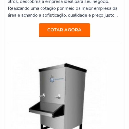
litros, descobrirá a empresa ideal para seu negócio.
Realizando uma cotação por meio da maior empresa da
área e achando a sofisticação, qualidade e preço justo
em um só lugar.MAIS INFORMAÇÕES SOBRE
BEBEDOURO INDUSTRIAL 25 LITROSSe alguém
COTAR AGORA
pesquisar bebedouro industrial 25 litros em uma
empresa responsável, descobre o site da Veneza Filtros.
Uma empresa com alto know-how em bebedouro st...