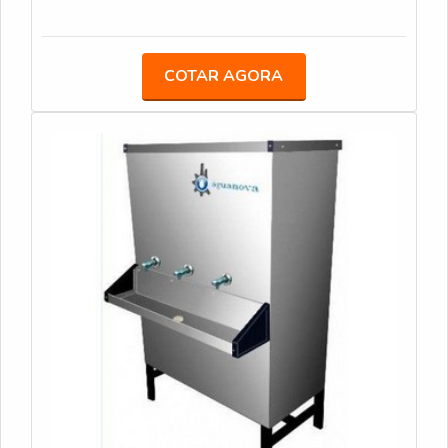
e serviços de qualidade. Alguns desses motivos
achando a melhor em qualidade e custo
são: Comprometimento com seus serviços;
benefício.Quando o quesito é filtros para
Responsável; Altamente qualificada; Inovadora;
purificadores de água, com os colaboradores da
Ágil.MAIS SOBRE A EMPRESA ESPECIALISTA
COTAR AGORA
Veneza Filtros o cliente obterá excelente custo-
DO SEGMENTOApenas na Veneza Filtros tem o
benefício com assessoria técnica especializada.MAIS
que há de melhor no ramo de filtro de água para
INFORMAÇÕES SOBRE FILTROS PARA
indústria. É possível encontrar uma grande variedade
PURIFICADORES DE ÁGUAA Veneza Filtros
no portfólio como bebedouro de pressão acionado
centraliza seus esforços em proporcionar uma
por pedal e mangueiras atóxicas.É em uma empresa
estrutura com escritório de alta qualidade onde são
comprometida com seus serviços e em uma
realizadas as atividades e biblioteca técnica de
empresa inovadora, padrões alcançados por conter
apoio, tudo para se certificar que se tenha filtros
escritório de alta qualidade onde são realizadas as
para purificadores de água com proteção.Há muitas
atividades e biblioteca técnica de apoio. Tudo isso,
maneiras eficientes de demonstrar competência e
unido a um time de equipe multidisciplinar de
excelência em sua área de atuação. A Veneza Filtros
consultores associados e equipe de alta qualidade,
se mostra referência por ter: Soluções para quem
garante a melhor experiência para os clientes com
busca a melhor qualidade para a sua água;
qualidade.
Comprometimento com os resultados dos clientes;
Atendimento de forma personalizada para cada