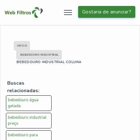
Gostaria de anunciar?
INÍCIO
BEBEDOURO INDUSTRIAL
BEBEDOURO INDUSTRIAL COLUNA
Buscas
relacionadas:
bebedouro água
gelada
bebedouro industrial
preço
bebedouro para