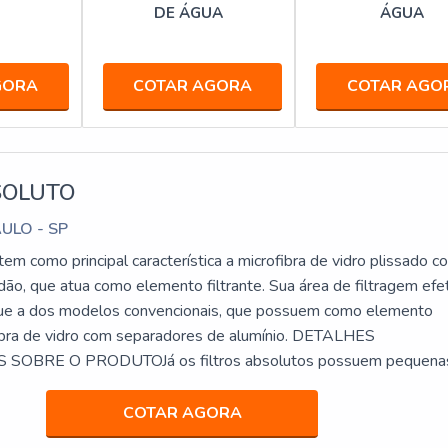
DE ÁGUA
ÁGUA
GORA
COTAR AGORA
COTAR AGO
SOLUTO
AULO - SP
 tem como principal característica a microfibra de vidro plissado c
ão, que atua como elemento filtrante. Sua área de filtragem efe
que a dos modelos convencionais, que possuem como elemento
ofibra de vidro com separadores de alumínio. DETALHES
OBRE O PRODUTOJá os filtros absolutos possuem pequena
duzindo bastante a altura das caixas de filtragem, além de ter c
e microfibr
COTAR AGORA