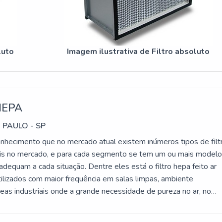
luto
Imagem ilustrativa de Filtro absoluto
HEPA
 PAULO - SP
hecimento que no mercado atual existem inúmeros tipos de filt
is no mercado, e para cada segmento se tem um ou mais model
dequam a cada situação. Dentre eles está o filtro hepa feito ar
tilizados com maior frequência em salas limpas, ambiente
reas industriais onde a grande necessidade de pureza no ar, no
 outros. VANTAGENS FUNDAMENTAIS SOBRE O
r custo-benefício; Produto da mais a