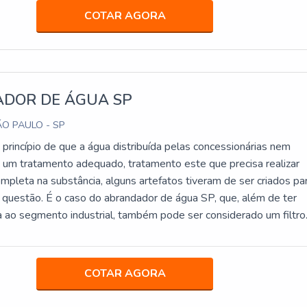
COTAR AGORA
DOR DE ÁGUA SP
O PAULO - SP
princípio de que a água distribuída pelas concessionárias nem
um tratamento adequado, tratamento este que precisa realizar
mpleta na substância, alguns artefatos tiveram de ser criados pa
a questão. É o caso do abrandador de água SP, que, além de ter
da ao segmento industrial, também pode ser considerado um filtro
reza (Ca,Mg) da água para que ela seja mais: Pura; Leve; Saudáve
mo.MAIS SOBRE O FUNCIONAMENTO DO PRODUTONa prática,
 o abrandador de água promove nada mais é do que uma troca d
COTAR AGORA
 resina de troca iônica, já que eles apenas removem os carbonato
do ou agregando nenhum novo íon à água em si. Isso, é claro, sem