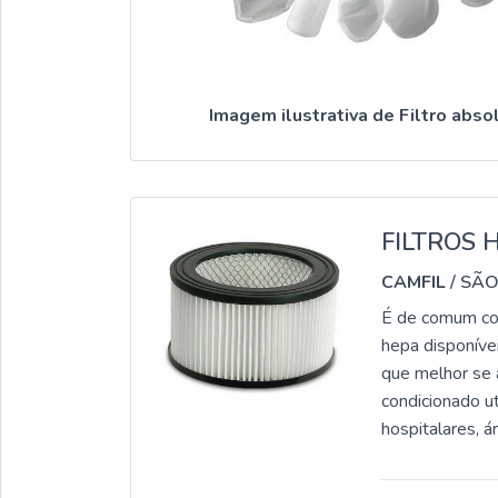
Imagem ilustrativa de Filtro abso
FILTROS 
CAMFIL
/ SÃO
É de comum con
hepa disponíve
que melhor se a
condicionado u
hospitalares, á
segmento alimentício, entre
PRODUTO Melho