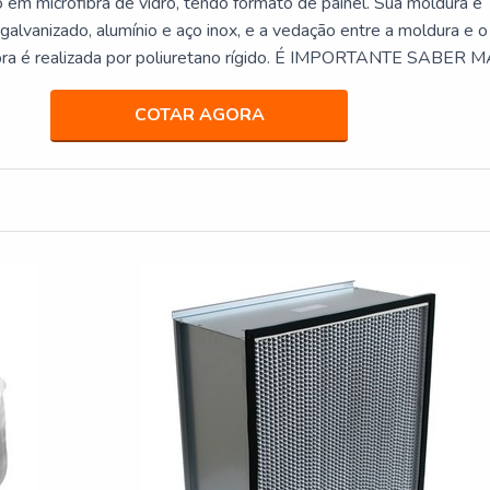
 em microfibra de vidro, tendo formato de painel. Sua moldura é
galvanizado, alumínio e aço inox, e a vedação entre a moldura e o
ibra é realizada por poliuretano rígido. É IMPORTANTE SABER 
RE O PRODUTOEssa constituição torna o filtro absoluto pl
e
COTAR AGORA