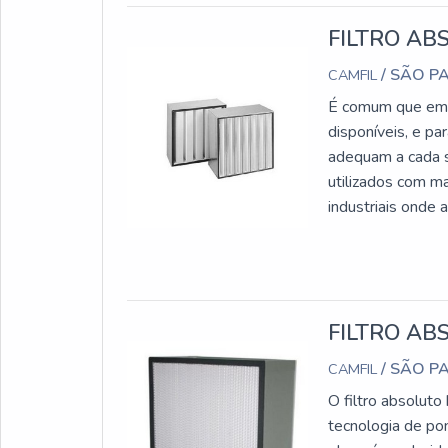
FILTRO AB
/ SÃO P
CAMFIL
É comum que em u
disponíveis, e p
adequam a cada si
utilizados com ma
industriais onde 
outros. É FUNDAMENTAL SABER MAIS SOBRE O PRODUTO Melhor custo-
benefício; Produt
FILTRO AB
/ SÃO P
CAMFIL
O filtro absolut
tecnologia de pon