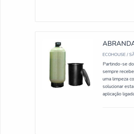
ABRANDA
ECOHOUSE / SÃ
Partindo-se do 
sempre recebe 
uma limpeza co
solucionar est
aplicação liga
que reduz a du
para o consu
tratamento que
íons através da
não substituin