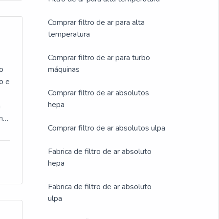
a
Comprar filtro de ar para alta
temperatura
em
Comprar filtro de ar para turbo
a
to
máquinas
o e
Comprar filtro de ar absolutos
hepa
da
a
m
Comprar filtro de ar absolutos ulpa
A
que
ta
Fabrica de filtro de ar absoluto
ém
tos
hepa
Fabrica de filtro de ar absoluto
s
ulpa
dos
ue