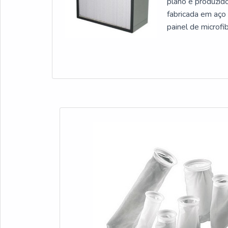
plano é produzido
fabricada em aço 
painel de microf
INFORMAÇÕES SOB
extremamente r