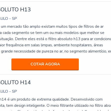
SOLUTO H13
AULO - SP
m mercado tão amplo existam muitos tipos de filtros de ar
ara cada segmento se tem um ou mais modelos que melhor se
tuação. Dentre eles está o filtro absoluto h13 para ar condicio
ior frequência em salas limpas, ambiente hospitalares, áreas
a grande necessidade de pureza no ar, no segmento alimentício, e
o da mais alta qualidad
COTAR AGORA
SOLUTO H14
AULO - SP
o h14 é um produto de extrema qualidade. Desenvolvido com
ta, tem design inteligente. O meio filtrante utilizado no filtro abs