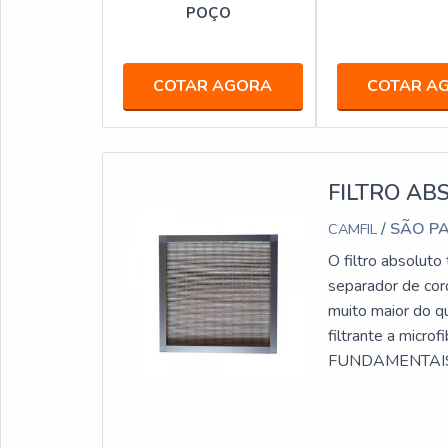
POÇO
COTAR AGORA
COTAR A
FILTRO AB
/ SÃO P
CAMFIL
O filtro absoluto
separador de cord
muito maior do 
filtrante a micr
FUNDAMENTAIS S
profundidades, re
elemento filtrant