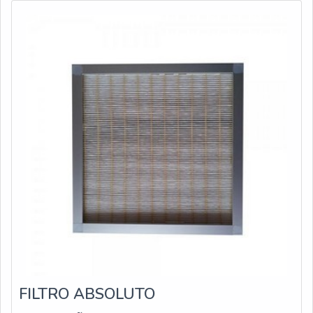
atóxicas, visando sempre a qualidade final para a
fidelização do cliente.Ainda focando em bebedouro de
parede, sempre deve-se buscar uma empresa que tenha
produtos e serviços com ótima qualidade e precisão,
pontos importantes que ficam de fora no planejamento
de empresas que visam apenas o lucro, deixando a
desejar nos outros fatores.É importante lembrar que o
produto deve sempre ser adquirido com empresas
especializadas no segmento. Esse tipo de cuidado ajuda
a garantir a qualidade e durabilidade dos materiais, além
de evitar prejuízos com substituições frequentes de
produtos que não cumprem com suas funções
adequadamente. Assim, é possível poupar gastos
desnecessários.Existem diversos motivos para a Veneza
Filtros ter se tornado destaque quando pensamos em
uma empresa que entrega confiança e serviços de
qualidade. Alguns desses motivos são:
Comprometimento com seus serviços; Responsável;
FILTRO ABSOLUTO
Altamente qualificada; Inovadora; Ágil.EFICIÊNCIA E