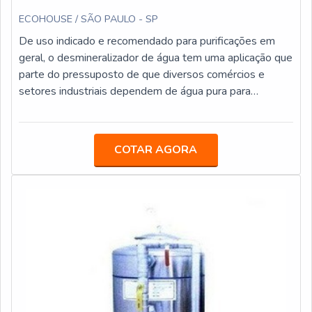
ECOHOUSE / SÃO PAULO - SP
De uso indicado e recomendado para purificações em
geral, o desmineralizador de água tem uma aplicação que
parte do pressuposto de que diversos comércios e
setores industriais dependem de água pura para
operarem. Acontece, no entanto, que certos
equipamentos precisam utilizar um tipo muito especial
de fluido, como é o caso daqueles que demandam o uso
COTAR AGORA
somente de água pura/livre de minerais ou impurezas.
Nestas e outras situações, o uso do desmineralizador é
muito recomendado.MAIS INFORMAÇÕES SOBRE O
PRODUTOIsso se dá de tal maneira porque, na prática, o
desmineralizador atua como um sistema que é capaz de
alterar as características da água em nível físico-químico,
devolvendo-o assim para um uso apropriado. Uma vez
que são muitos os sistemas de tratamento d’água
disponibilizados no mercado atual, acaba valendo
ressaltar que este equipamento, em específico, possui