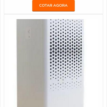
adquiridas porque investiu em uma estrutura que hoje
que o procedimento seja eficiente e seguro, a instalação
COTAR AGORA
conta com escritório de alta qualidade onde são
de um abrandador de água preço justo é fundamental e,
realizadas as atividades e equipamentos de última
embora seja um equipamento importante e funcional, o
geração. Esses fatores, somados a um time com equipe
custo é sempre um dos principais fatores analisados
multidisciplinar de consultores associados e profissionais
pelos clientes que visam a implantação do sistema de
preocupados em sanar as necessidades de seus
tratamento de água dura. O valor do equipamento está
clientes, garantem o sucesso de cada cliente de ponta a
relacionado a diversos detalhes que o abrandador
ponta.
possui, como por exemplo: Capacidade de vazão de litro
por hora: geralmente de 500 l/h a 40.000; Material
usado em sua fabricação: aço ou PRFV; Teor de dureza
na água a ser tratada; Volume de água tratada entre
regenerações da resina.A fabricante do abrandador de
água também é responsável pela sua variação de preço,
isso porque a qualidade e eficiência superior de modelos
das principais e renomadas marcas do mercado exigem
um investimento financeiro maior e em troca os seus
clientes têm acesso a equipamentos mais modernos e
funcionais.Outro fator que interfere no custo final do
abrandador é a recorrente necessidade de contratação