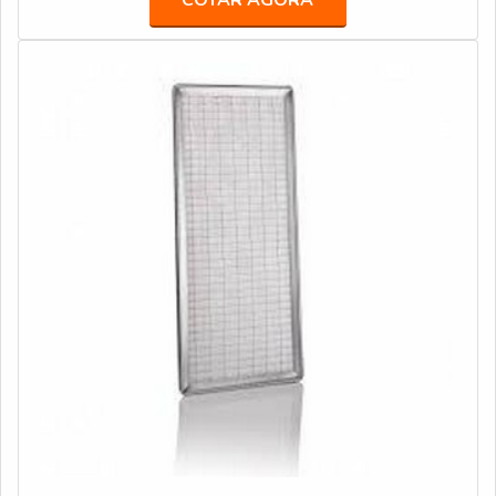
COTAR AGORA
instalação de equipamentos, além de tecnologias
seu objetivo primário.MAIS DETALHES SOBRE O
e soluções em filtração, purificação, tratamento e reuso
PROCESSOAntes do início do tratamento e por
de água!
consequência da aplicação na estrutura que seja capaz
de beneficiar a água, a avaliação sobre as suas condições
é extremamente importante e permite que outras
substâncias contaminantes sejam identificadas, como:
Excesso de turbidez; Presença de sais; Taxas excessivas
de barro ou areia.Os filtros mais utilizados para o
tratamento de água com excesso de ferro são
fabricados em diferentes tamanhos, modelos e
materiais. Seu uso é definido pelo tipo de estrutura que
será montada para a filtragem, a exemplo dos poços
artesianos que demandam de equipamentos mais
robustos, produzidos em aço inox resistente e que
possuam alta vazão de litros por hora.Outros elementos
fundamentais na composição da estrutura de tratamento
de água com excesso de ferro é a resina ou zeolita, que
também dependem da avaliação das condições da água,
pois além da filtração a situação pode exigir outros