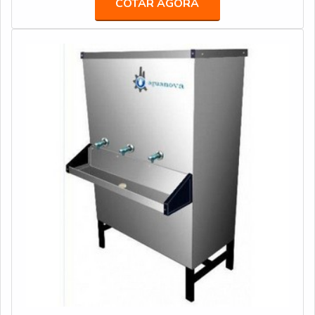
COTAR AGORA
obterá proteção com comprometimento com os
resultados dos clientes.MAIS SOBRE COMPRAR
PURIFICADOR DE AGUA COM COMPRESSORA
Veneza Filtros objetiva sua energia em oferecer aos
parceiros uma estrutura com escritório de alta qualidade
onde são realizadas as atividades e estrutura suficiente
para atender todas as demandas, tudo isso para garantir
que se tenha comprar purificador de agua com
compressor com assertividade.Há muitas maneiras
eficientes de demonstrar competência e excelência em
sua área de atuação. A Veneza Filtros se mostra
referência por ter: Soluções para quem busca a melhor
qualidade para a sua água; Comprometimento com os
resultados dos clientes; Atendimento de forma
personalizada para cada cliente.Discorrendo ainda sobre
comprar purificador de agua com compressor, sempre
deve-se buscar uma empresa que tenha produtos e
serviços com ótima qualidade e excelente custo-