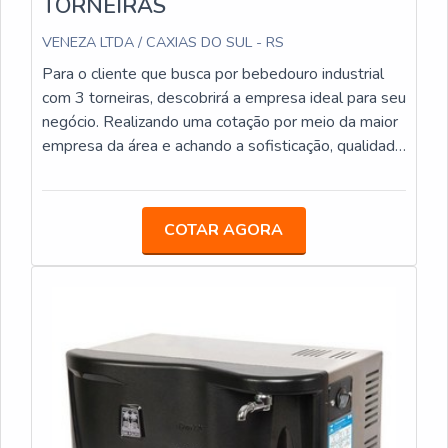
TORNEIRAS
VENEZA LTDA / CAXIAS DO SUL - RS
Para o cliente que busca por bebedouro industrial
com 3 torneiras, descobrirá a empresa ideal para seu
negócio. Realizando uma cotação por meio da maior
empresa da área e achando a sofisticação, qualidade
e preço justo em um só lugar.Quando a temática é
bebedouro industrial com 3 torneiras, com a melhor
mão de obra da Veneza Filtros irá encontrar ótima
COTAR AGORA
qualidade com pagamento acessível.UM POUCO
MAIS SOBRE BEBEDOURO INDUSTRIAL COM 3
TORNEIRASA Veneza Filtros objetiva seus reforços
em criar para cada cliente uma estrutura com
escritório de alta qualidade onde são realizadas as
atividades e estrutura suficiente para atender todas
as demandas, tudo pensando em bebedouro
industrial com 3 torneiras com excelente custo-
benefício.Há muitas maneiras eficientes de