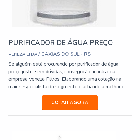
PURIFICADOR DE ÁGUA PREÇO
/ CAXIAS DO SUL - RS
VENEZA LTDA
Se alguém está procurando por purificador de água
preço justo, sem dúvidas, conseguirá encontrar na
empresa Veneza Filtros. Elaborando uma cotação na
maior especialista do segmento e achando a melhor em
qualidade e custo benefício.Quando o quesito é
purificador de água preço acessível, com os
COTAR AGORA
colaboradores da Veneza Filtros o cliente obterá
excelente custo-benefício com assessoria técnica
especializada.UM POUCO MAIS SOBRE
PURIFICADOR DE...