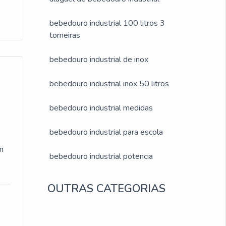
u
e
bebedouro industrial 100 litros 3
m
torneiras
 e
bebedouro industrial de inox
a;
bebedouro industrial inox 50 litros
bebedouro industrial medidas
os
is
bebedouro industrial para escola
ma
m
bebedouro industrial potencia
E
 e
em
OUTRAS CATEGORIAS
ia
e
s
s
sas