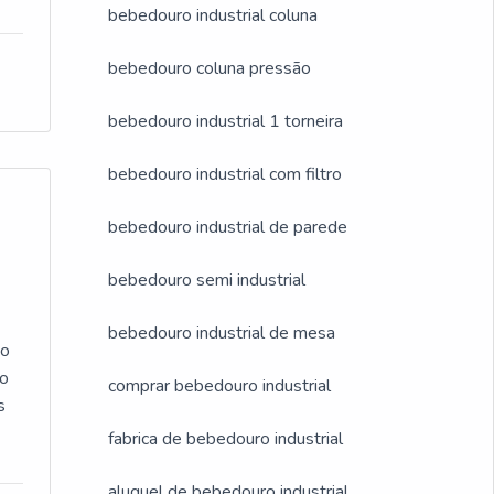
bebedouro industrial coluna
o
s,
bebedouro coluna pressão
a
bebedouro industrial 1 torneira
pre
bebedouro industrial com filtro
s
bebedouro industrial de parede
bebedouro semi industrial
mos
s
m
bebedouro industrial de mesa
ão
do
comprar bebedouro industrial
s
fabrica de bebedouro industrial
da
aluguel de bebedouro industrial