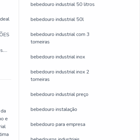
bebedouro industrial 50 litros
ideal
bebedouro industrial 50l
bebedouro industrial com 3
ÇÕES
torneiras
s.
bebedouro industrial inox
bebedouro industrial inox 2
torneiras
bebedouro industrial preço
bebedouro instalação
 da
mo e
bebedouro para empresa
ial
ótima
bebedouros industriais