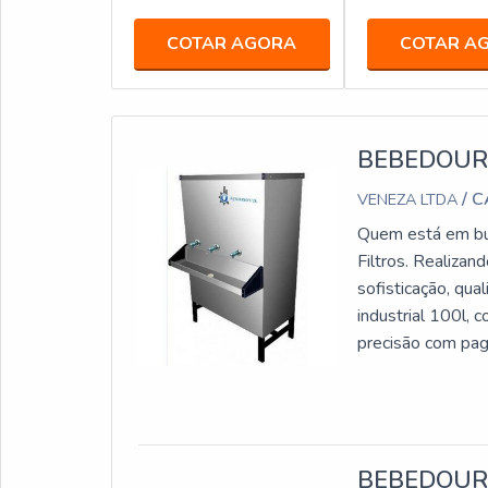
COTAR AGORA
COTAR A
BEBEDOURO
/ 
VENEZA LTDA
Quem está em bus
Filtros. Realiza
sofisticação, qu
industrial 100l, 
precisão com 
INDUSTRIAL 100LA
BEBEDOURO